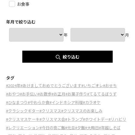
お食事
年月で絞り込む
年
月
絞り込む
タグ
#2024年
#あけましておめでとうございます
#いちごオレ
#おせち
#おやつ
#お手伝い
#お散歩
#お正月
#お菓子作り
#てるてるぼうず
#ひなまつり
#やわらか食
#インドネシア料理
#カラオケ
#クラシックギター
#クリスマス
#クリスマスのお楽しみ
#クリスマスケーキ
#クリスマス会
#トランプ
#ホワイトデー
#リハビリ
#レクリエーション
#今日の夜ご飯
#元旦
#夕飯
#大晦日
#年越しそば