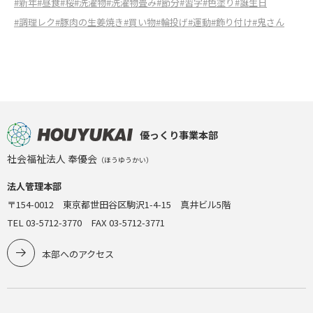
#新年
#昼食
#桜
#洗濯物
#洗濯物畳み
#節分
#習字
#色塗り
#誕生日
#調理レク
#豚肉の生姜焼き
#買い物
#輪投げ
#運動
#飾り付け
#鬼さん
優っくり事業本部
社会福祉法人 奉優会
（ほうゆうかい）
法人管理本部
〒154-0012 東京都世田谷区駒沢1-4-15 真井ビル5階
TEL 03-5712-3770 FAX 03-5712-3771
本部へのアクセス