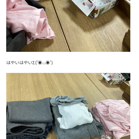
はやいはやいΣ('◉⌓◉’)