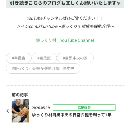
引き続きこちらのブログも宜しくお願いいたします✨
YouTube
チャンネルぜひご覧ください！！
メインch YukkuriTube～優っくり小規模多機能介護～
優っくり村 YouTube Channel
#奉優会
#目黒区
#目黒中央の家
#優っくり小規模多機能介護目黒中央
前の記事
2026.05.19
活動報告
ゆっくり村目黒中央の日常♬髭を剃って1年