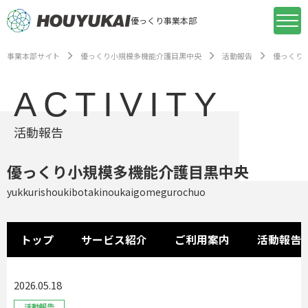
優っくり事業本部
事業本部サイト
優っくり小規模多機能介護目黒中央
活動報告
優っくり
ACTIVITY
活動報告
優っくり小規模多機能介護目黒中央
yukkurishoukibotakinoukaigomegurochuo
トップ
サービス紹介
ご利用案内
活動報告
2026.05.18
活動報告