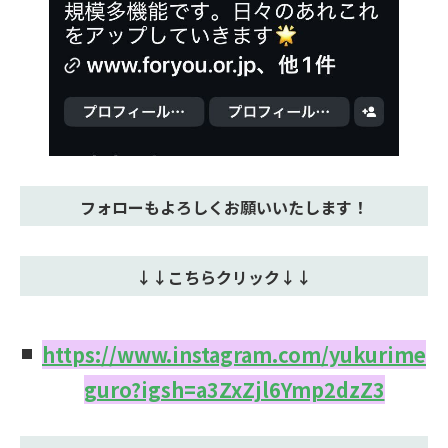
フォローもよろしくお願いいたします！
↓↓こちらクリック↓↓
https://www.instagram.com/yukurime
guro?igsh=a3ZxZjl6Ymp2dzZ3