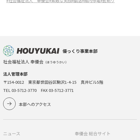
#社会福祉法人 奉優会
#素敵な笑顔
#脳活
#館内停電
#髭剃り
優っくり事業本部
社会福祉法人 奉優会
（ほうゆうかい）
法人管理本部
〒154-0012 東京都世田谷区駒沢1-4-15 真井ビル5階
TEL 03-5712-3770 FAX 03-5712-3771
本部へのアクセス
ニュース
奉優会 総合サイト