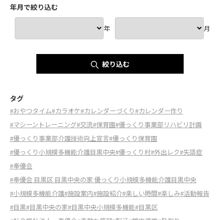
年月で絞り込む
年
月
絞り込む
タグ
#おやつタイム
#カラオケ
#カレンダーづくり
#カレンダー作り
#マシーントレーニング
#交流
#保育園
#優っくり事業部リハビリ計画
#優っくり事業部介護技術向上宣言
#優っくり保育園
#優っくり小規模多機能介護目黒中央
#優っくり村
#外出レク
#失語症
#奉優会
#奉優会 目黒区 目黒中央の家 優っくり小規模多機能介護目黒中央
#小規模多機能介護
#施設案内
#施設紹介
#楽しい時間
#楽しみ
#活動報告
#目黒
#目黒中央の家
#目黒中央小規模多機能
#目黒区