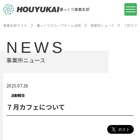
優っくり事業本部
事業本部サイト
優っくりグループホーム池尻
事業所ニュース
７月カフ
NEWS
事業所ニュース
2025.07.26
活動報告
７月カフェについて