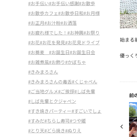
#お手伝い
#お手伝い感謝
#お散歩
#お散歩カフェ
#お散歩日和
#お月様
#お正月
#お汁粉
#お洒落
#お疲れ様でした！
#お神輿
#お祭り
始まる
#お花
#お花を発見
#お花見ドライブ
#お蕎麦
#お誕生日
#お誕生日会
優っく
#お雑煮風
#お飾り
#かぼちゃ
#きみまろさん
#きみまろさんの毒舌
#くじゃぺん
#ご当地グルメ
#ご挨拶
#しば先輩
前
#しば先輩とクジャペン
#すき焼きパーティー
#すごいでしょ
#すみだ
#ちらし寿司
#つや姫
#とり天
#どら焼き
#ぬりえ