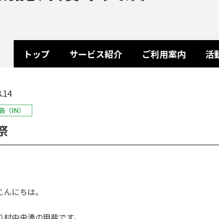
トップ
サービス紹介
ご利用案内
活
.14
告（IN）
祭
こんにちは。
り村中央湊の甲斐です。