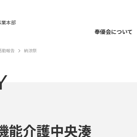
事業本部
奉優会について
活動報告
納涼祭
Y
機能介護中央湊