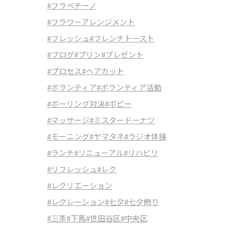
#フラペチーノ
#フラワーアレンジメント
#フレッシュ
#フレンチトースト
#ブログ
#プリン
#プレゼント
#プロセス
#ヘアカット
#ボランティア
#ボランティア活動
#ボーリング対決
#ポピー
#マッサージ
#ミスタードーナツ
#モーニング
#ヤマタネ
#ラジオ体操
#ランチ
#リニューアル
#リハビリ
#リフレッシュ
#レク
#レクリエーション
#レクレーション
#七夕
#七夕飾り
#三茶
#下馬
#世田谷区
#中央区