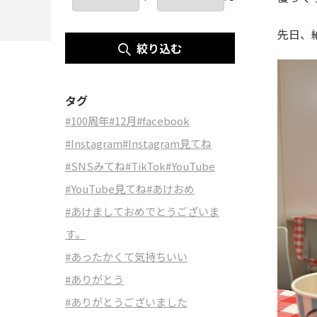
先日、
絞り込む
タグ
#100周年
#12月
#facebook
#Instagram
#Instagram見てね
#SNSみてね
#TikTok
#YouTube
#YouTube見てね
#あけおめ
#あけましておめでとうございま
す。
#あったかくて気持ちいい
#ありがとう
#ありがとうございました