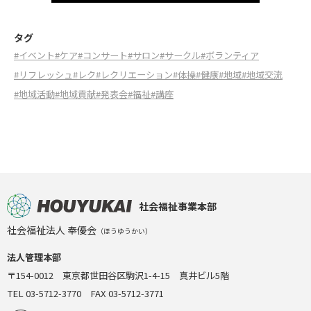
タグ
#イベント
#ケア
#コンサート
#サロン
#サークル
#ボランティア
#リフレッシュ
#レク
#レクリエーション
#体操
#健康
#地域
#地域交流
#地域活動
#地域貢献
#発表会
#福祉
#講座
社会福祉事業本部
社会福祉法人 奉優会
（ほうゆうかい）
法人管理本部
〒154-0012 東京都世田谷区駒沢1-4-15 真井ビル5階
TEL 03-5712-3770 FAX 03-5712-3771