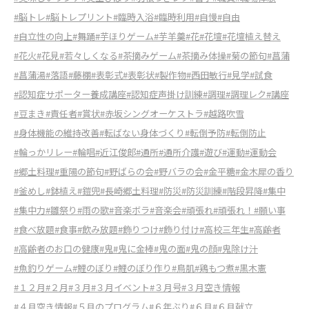
#脳トレ
#脳トレプリント
#臨時入浴
#臨時利用
#自慢
#自由
#自立性の向上
#舞踊
#芋ほりゲーム
#芋羊羹
#花
#花壇
#花壇植え替え
#花火
#花見
#若々しくなる
#茶摘みゲーム
#茶摘み体操
#菊の節句
#菖蒲
#菖蒲湯
#落語
#藤棚
#表彰式
#表彰状
#製作物
#西田敏行
#見学
#試食
#認知症サポーター養成講座
#認知症声掛け訓練
#調理
#調理レク
#講座
#豆まき
#責任者
#賞状
#赤坂シングオーケストラ
#越路吹雪
#身体機能の維持改善
#転ばない身体づくり
#転倒予防
#転倒防止
#輪っかリレー
#輪唱
#近江俊郎
#通所
#通所介護
#遊び
#運動
#運動会
#郷土料理
#重陽の節句
#野ばらの会
#野バラの会
#金平糖
#金木犀の香り
#釜めし
#鉢植え
#鎧兜
#長崎郷土料理
#防災
#防災訓練
#階段昇降
#集中
#集中力
#雛祭り
#雨の歌
#音楽ボラ
#音楽会
#頑張れ
#頑張れ！
#願い事
#食べ放題
#食事
#飲み放題
#飾りつけ
#飾り付け
#高校三年生
#高齢者
#高齢者のお口の健康
#鬼
#鬼に金棒
#鬼の面
#鬼の顔
#鬼除け汁
#魚釣りゲーム
#鯉のぼり
#鯉のぼり作り
#鳥肌
#鶏もつ煮
#黒木憲
#１２月
#２月
#３月
#３月イベント
#３月号
#３月空き情報
#４月空き情報
#５月のプログラム
#６年ぶり
#６月
#６月献立