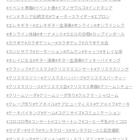
#イベント準備
#イベント食
#イマノサウルス
#インドネシア
#インドネシア伝統文化
#ウォータースライダー
#エプロン
#エレキギター
#エレキギター生演奏
#オンライン
#オンラインレク
#オンライン体操
#オーナメント
#カエルの合唱
#カップインボール
#カラオケ
#カラオケリレー
#カラオケレク
#カラオケ大会
#カンヒザクラ
#カーネーション
#ガムラン
#キャッツ
#キレイな床
#キレイになる
#ギター演奏
#ギター生演奏
#クッキーバイキング
#クラシック
#クリスマス
#クリスマスコンサート
#クリスマスソング
#クリスマスツリー
#クリスマスハンバーグ
#クリスマスパーティー
#クリスマスリース
#クリスマス会
#クリスマス準備
#クリームシチュー
#クリームソーダ
#クリームソーダ作り
#クルクマ・シャローム
#クレープ作り
#ケアネイル
#ケアビューティスト
#ケアメイク
#ケーキ
#ケーキバイキング
#ゲーム
#コグニサイズ
#コミュニケーション
#コロコロ市
#コンサート
#コンサートレク
#コーヒー牛乳
#サイコロ
#サイダー
#サクラ
#サンタクロース
#サンタクロースと記念撮影
#サンドイッチ
#サンマーメン
#サン・トワ・マミー
#サン＝サーンス