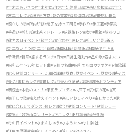
#年末ごあいさつ
#年末年始
#年末年始休業日
#広報紙
#広報誌
#忘年会
#忘年会レク
#恐竜
#恵方巻
#愛の賛歌
#愛鳥週間
#感動
#慶応幼稚舎
#懐かしの歌
#所内研修
#扇子を持って踊る
#手作り
#手工芸
#手裏剣
#手遊び
#折り紙
#抹茶マドレーヌ
#放課後レク
#散歩
#散策
#敬老の日
#敬老の日イベント
#敬老会
#文化祭
#料理レク
#新しい発見
#新人
#新年あいさつ
#新年会
#新緑
#新聞体操
#新聞紙
#新聞紙で兜折る
#新職員
#新茶
#旅するランチ
#日常
#日常生活動作
#星の歌
#春よ来い
#昭和25年～30年ヒット曲
#昭和の名曲
#昭和の名曲カラオケ
#昭和歌謡
#昭和歌謡コンサート
#昭和歌謡曲
#昼食
#昼食イベント
#昼食後
#時そば
#景品
#書初めレク
#書道レク
#月替わり温泉
#朗読
#朗読ボランティア
#朗読会
#本物のスイカ
#東京ラプソディ
#枕草子
#桜
#桜の花
#桜茶
#梅干しの歌
#植え替えイベント
#楽しいおしゃべり
#楽しかった
#歌
#歌に合わせてダンス
#歌レク
#歌会
#歌謡コンサート
#歌謡ショー
#歌謡曲
#歌謡曲コンサート
#正月レク
#正月準備
#歩行訓練
#母の日イベント
#水まんじゅう
#水ようかん
#氷川神社
#江戸落語研究会
#流しそうめん
#涼しい
#淳子さん