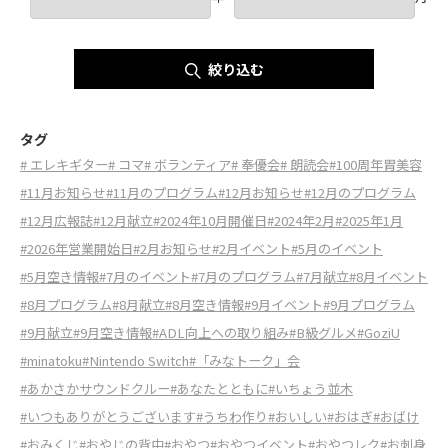
絞り込む
タグ
# エレキギター
# コマ
# ボランティア
# 奉優会
# 朗読会
#100周年胃美容
#11月お知らせ
#11月のプログラム
#12月お知らせ
#12月のプログラム
#12月広報誌
#12月献立
#2024年10月開催日
#2024年2月
#2025年1月
#2026年営業開始日
#2月お知らせ
#2月イベント
#5月のイベント
#5月空き情報
#7月のイベント
#7月のプログラム
#7月献立
#8月イベント
#8月プログラム
#8月献立
#8月空き情報
#9月イベント
#9月プログラム
#9月献立
#9月空き情報
#ADL向上への取り組み
#B級グルメ
#GoziU
#minatoku
#Nintendo Switch
#「みなトーク」会
#あかさかサウンドクルー
#あなたとともに
#いちょう並木
#いつもありがとうございます
#うちわ作り
#おいしい
#おはぎ
#おばけ
#おみくじ
#おやじの背中
#おやつ
#おやつイベント
#おやつレク
#お刺身