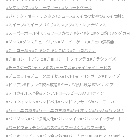
#シダレザクラ
#シュークリーム
#ショートケーキ
#ジャック・オー・ランタン
#ジュース
#スイカのおやつ
#スイカ割り
#スイーツ
#スイーツづくり
#スタッフ
#ストレッチダンス
#スーパーボールすくい
#ソースかつ丼
#タイ
#タコ
#タコ釣り
#タダカヨ
#ダンス
#ダンスミュージック
#ダービーゲーム
#チェロ演奏会
#チェロ生演奏
#チキンチキンごぼう
#チョコバナナ
#チョコレートパフェ
#チョコレートフォンデュ
#チラシクイズ
#チーズケーズ
#ティラミス
#テーマは春
#デイ
#デイサービス
#デュエット
#デュークエイセス
#トルト
#トロンボーン
#ドライブ
#ドリアン
#ドリンク飲み放題
#ドーナツ食い競争
#ネイルケア
#ノロウイルス予防
#ノンアルコールビール
#ハロウィン
#ハロウィンレク
#ハンドベル
#ハンドマッサージ
#ハーモニカ
#ハーモニカ演奏
#ハーモニカ生演奏
#バイオリン
#バッハ
#バラ焼き
#バリダンス
#バリ伝統文化
#バレンタイン
#バレンタインデザート
#バードウォッチング
#パスタ
#パフェづくり
#パフェ作り
#パリオリンピック
#パン食い競争
#パーカッション
#ヒマワリ
#ビワ