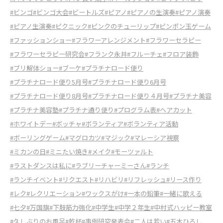
#ビンゴ
#ビンゴ大会
#ビートルズ
#ピアノ
#ピアノの生演奏
#ピアノ演奏
#ピアノ生演奏
#ピクニック
#ピンクのチューリップ
#ピンポン玉ゲーム
#ファッションショー
#フラワーアレンジメント
#フラワーセラピー
#フラワーセラピー研究会
#フランク永井
#フルーチェ
#フロア装飾
#ブリ解体ショー
#ブーケ
#プラチナロード便り
#プラチナロード便り5月号
#プラチナロード便り6月号
#プラチナロード便り8月号
#プラチナロード便り４月号
#プラチナ美容
#プラチナ美容塾
#プラチナ通り便り
#プログラム表
#ヘアカット
#ホワイトデー
#ボッチャ
#ボランティア
#ボランティア活動
#ボーリングゲーム
#マグロカツ
#マジック
#マレーシア視察
#ミカンの日
#ミニたい焼き
#メイク
#モーツァルト
#ラストダンスは私に
#ラブリーチャーミーさん
#ランチ
#ランチイベント
#リクエスト
#リハビリ
#リフレッシュ
#リース作り
#レク
#レクリエーション
#ワックスがけ
#一本の鉛筆
#一緒に歌える
#七夕
#万国旗
#下肢筋力強化
#中学生
#中学２年生
#中村式ハッピー教室
#久しぶりのお風呂
#乾杯
#事例研究発表会
#二人は若い
#五木ひろし