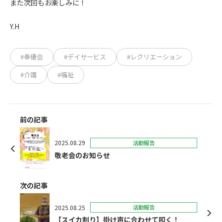
また次回もお楽しみに！
Y.H
#奉優会
#デイサービス
#レクリエーション
#介護
#福祉
前の記事
2025.08.29
活動報告
敬老会のお知らせ
次の記事
2025.08.25
活動報告
【スイカ割り】掛け声に合わせて叩く！