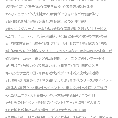
#交流
#介護
#介護予防
#介護予防体操
#介護美容
#仮装
#休業
#体力チェック
#体力測定
#体操
#何ができるかな
#保育園
#俳句
#個別機能訓練
#健康
#健康促進
#健康寿命の延伸
#傾聴
#優っくりグループホーム池尻
#優秀介護職
#兜
#入浴
#入浴サービス
#全国デビュー
#八十八夜
#公園散歩
#公園散策
#冬の曲
#冬の歌
#冬至
#出前
#出前企画
#出前弁当
#出店
#出汁かけおむすび
#函館の女
#初詣
#創作
#創作レク
#創作レクリエーション
#助六寿司
#北国の春
#北島三郎
#北海道
#十五夜
#午後レク
#口腔機能トレーニング
#合いの手
#合唱
#向田邦子
#味噌カツ
#和気あいあい
#和菓子
#喝采
#国民の休日
#国際交流
#土用の丑の日
#地域
#地域デイ
#地域交流
#地域活動
#地域貢献
#坊主めくり
#塗り絵
#変わり湯
#夏の花のリース
#夏イベント
#夏休み
#夏祭り
#外出
#外出イベント
#外出レク
#外出企画
#大工道具
#大盛り上がり
#大阪暮色
#天ぷら
#太鼓
#奉優会
#子どもの日
#子どもの日イベント
#季節のイベント
#学生
#宮城県
#宮沢賢治
#寄せ植え
#射的
#居宅介護サービス
#屋台めし
#山口県
#島根県の郷土料理
#崎陽軒シウマイ弁当
#工作
#師走
#干支
#年始の入浴