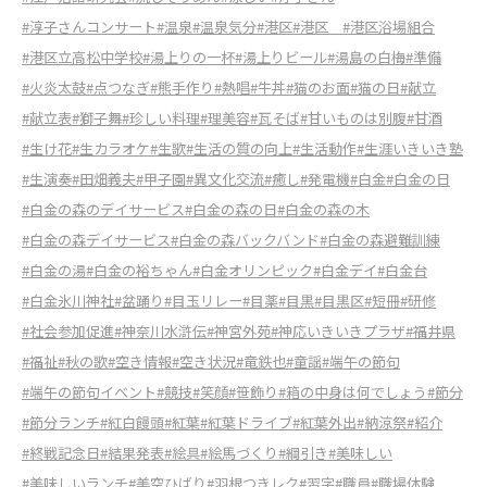
#淳子さんコンサート
#温泉
#温泉気分
#港区
#港区
#港区浴場組合
#港区立高松中学校
#湯上りの一杯
#湯上りビール
#湯島の白梅
#準備
#火炎太鼓
#点つなぎ
#熊手作り
#熱唱
#牛丼
#猫のお面
#猫の日
#献立
#献立表
#獅子舞
#珍しい料理
#理美容
#瓦そば
#甘いものは別腹
#甘酒
#生け花
#生カラオケ
#生歌
#生活の質の向上
#生活動作
#生涯いきいき塾
#生演奏
#田畑義夫
#甲子園
#異文化交流
#癒し
#発電機
#白金
#白金の日
#白金の森のデイサービス
#白金の森の日
#白金の森の木
#白金の森デイサービス
#白金の森バックバンド
#白金の森避難訓練
#白金の湯
#白金の裕ちゃん
#白金オリンピック
#白金デイ
#白金台
#白金氷川神社
#盆踊り
#目玉リレー
#目薬
#目黒
#目黒区
#短冊
#研修
#社会参加促進
#神奈川水滸伝
#神宮外苑
#神応いきいきプラザ
#福井県
#福祉
#秋の歌
#空き情報
#空き状況
#竜鉄也
#童謡
#端午の節句
#端午の節句イベント
#競技
#笑顔
#笹飾り
#箱の中身は何でしょう
#節分
#節分ランチ
#紅白饅頭
#紅葉
#紅葉ドライブ
#紅葉外出
#納涼祭
#紹介
#終戦記念日
#結果発表
#絵具
#絵馬づくり
#綱引き
#美味しい
#美味しいランチ
#美空ひばり
#羽根つきレク
#習字
#職員
#職場体験