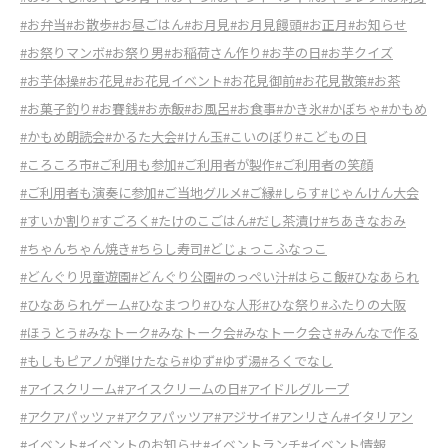
#お弁当
#お散歩
#お昼ごはん
#お月見
#お月見饅頭
#お正月
#お知らせ
#お祭りマンボ
#お祭り男
#お稲荷さん作り
#お芋の日
#お芋クイズ
#お芋体操
#お花見
#お花見イベント
#お花見御前
#お花見散策
#お茶
#お菓子釣り
#お賽銭
#お赤飯
#お風呂
#お食事
#かき氷
#かぼちゃ
#かもめ
#かもめ朗読会
#かるた大会
#けん玉
#こいのぼり
#こどもの日
#ころころ市
#ご利用も参加
#ご利用者が製作
#ご利用者の笑顔
#ご利用者も演奏に参加
#ご当地グルメ
#ご縁
#しらす
#じゃんけん大会
#すいか割り
#すごろく
#たけのこごはん
#だし茶漬け
#ちあきなおみ
#ちゃんちゃん焼き
#ちらし寿司
#どじょっこふなっこ
#どんぐり児童遊園
#どんぐり公園
#のっぺい汁
#はらこ飯
#ひなあられ
#ひなあられゲーム
#ひなまつり
#ひな人形
#ひな祭り
#ふたりの大阪
#ほうとう
#みなトーク
#みなトーク会
#みなトーク会さ
#みんなで作る
#もしもピアノが弾けたなら
#ゆず
#ゆず湯
#ろくでなし
#アイスクリーム
#アイスクリームの日
#アイドルグループ
#アクアパッツァ
#アクアパッツア
#アジサイ
#アンリさん
#イタリアン
#イベント
#イベントのお知らせ
#イベントランチ
#イベント情報