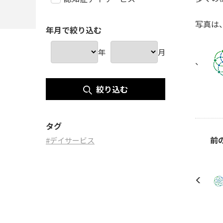
写真は
年月で絞り込む
年
月
、
絞り込む
タグ
前
#デイサービス