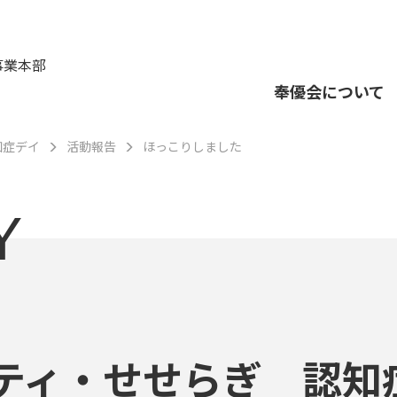
事業本部
奉優会について
知症デイ
活動報告
ほっこりしました
Y
ティ・せせらぎ 認知