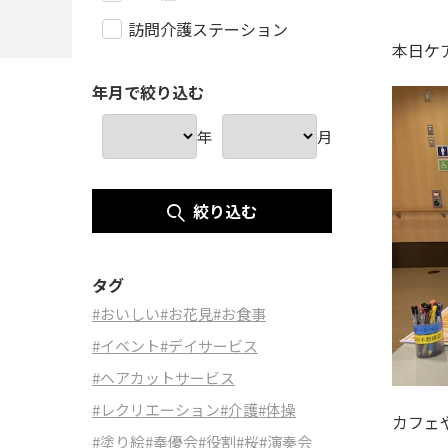
訪問介護ステーション
本日ケ
年月で絞り込む
年
月
絞り込む
タグ
#おいしい
#お花見
#お食事
#イベント
#デイサービス
#ヘアカットサービス
#レクリエーション
#介護
#体操
カフェ
#塗り絵
#奉優会
#役割
#桜
#演奏会