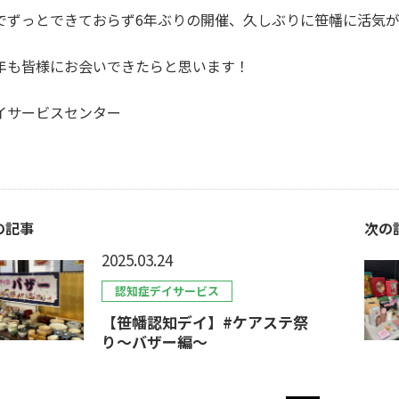
でずっとできておらず6年ぶりの開催、久しぶりに笹幡に活気
年も皆様にお会いできたらと思います！
イサービスセンター
の記事
次の
2025.03.24
認知症デイサービス
【笹幡認知デイ】#ケアステ祭
り～バザー編～