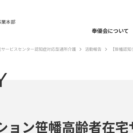
事業本部
奉優会について
宅サービスセンター認知症対応型通所介護
活動報告
【笹幡認知
Y
ション笹幡高齢者在宅