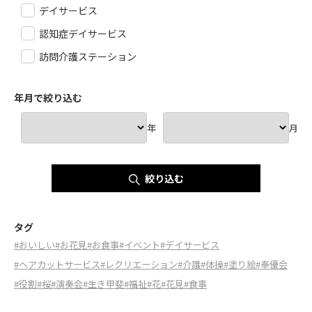
デイサービス
認知症デイサービス
訪問介護ステーション
年月で絞り込む
年
月
絞り込む
タグ
#おいしい
#お花見
#お食事
#イベント
#デイサービス
#ヘアカットサービス
#レクリエーション
#介護
#体操
#塗り絵
#奉優会
#役割
#桜
#演奏会
#生き甲斐
#福祉
#花
#花見
#食事