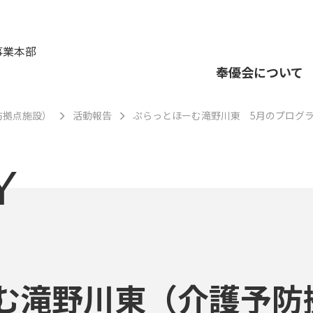
事業本部
奉優会について
防拠点施設）
活動報告
ぷらっとほーむ滝野川東 5月のプログ
Y
む滝野川東（介護予防