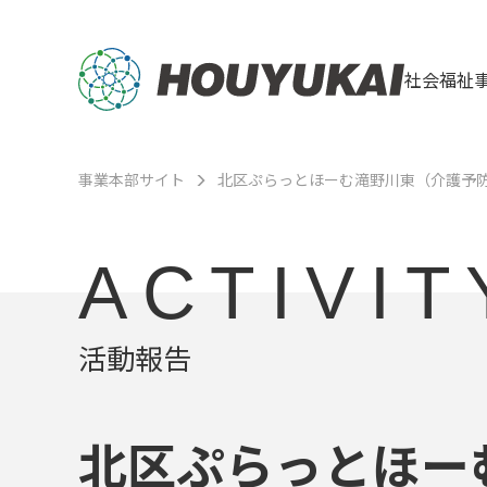
社会福祉
事業本部サイト
北区ぷらっとほーむ滝野川東（介護予
ACTIVIT
活動報告
北区ぷらっとほー