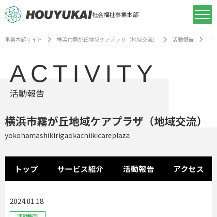
社会福祉事業本部
事業本部サイト
横浜市霧が丘地域ケアプラザ（地域交流）
活動報告
【
ACTIVITY
活動報告
横浜市霧が丘地域ケアプラザ（地域交流）
yokohamashikirigaokachiikicareplaza
トップ
サービス紹介
活動報告
アクセス
2024.01.18
活動報告