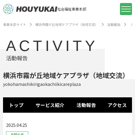
社会福祉事業本部
事業本部サイト
横浜市霧が丘地域ケアプラザ（地域交流）
活動報告
【横
ACTIVITY
活動報告
横浜市霧が丘地域ケアプラザ（地域交流）
yokohamashikirigaokachiikicareplaza
トップ
サービス紹介
活動報告
アクセス
2025.04.25
お知らせ