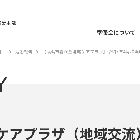
事業本部
奉優会について
流）
活動報告
【横浜市霧が丘地域ケアプラザ】令和7年4月横
Y
ケアプラザ（地域交流