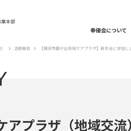
事業本部
奉優会について
流）
活動報告
【横浜市霧が丘地域ケアプラザ】新年会に参加し
Y
ケアプラザ（地域交流