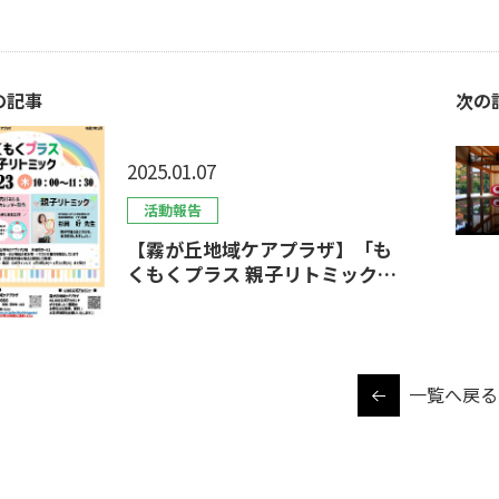
の記事
次の
2025.01.07
活動報告
【霧が丘地域ケアプラザ】「も
くもくプラス 親子リトミック」
の受付中★
一覧へ戻る