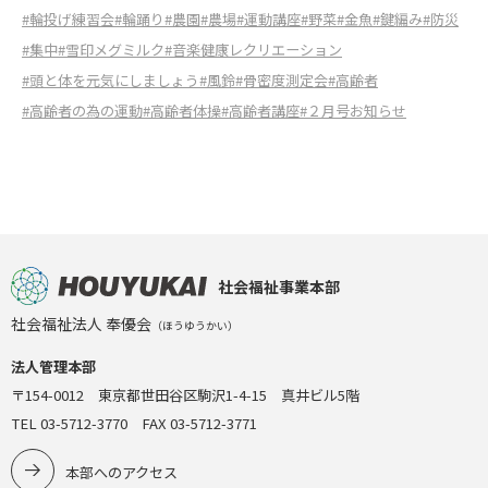
#輪投げ練習会
#輪踊り
#農園
#農場
#運動講座
#野菜
#金魚
#鍵編み
#防災
#集中
#雪印メグミルク
#音楽健康レクリエーション
#頭と体を元気にしましょう
#風鈴
#骨密度測定会
#高齢者
#高齢者の為の運動
#高齢者体操
#高齢者講座
#２月号お知らせ
社会福祉事業本部
社会福祉法人 奉優会
（ほうゆうかい）
法人管理本部
〒154-0012 東京都世田谷区駒沢1-4-15 真井ビル5階
TEL 03-5712-3770 FAX 03-5712-3771
本部へのアクセス