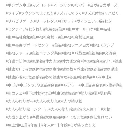
#ボンボン卓球
#マスコット
#マージャン
#メンバー
#ヨガ
#ヨガポーズ
#ライブ
#ラウンジでまったり
#リズムにのって
#リズム体操
#リハビリ
#リハビリゲーム
#リーフレタス
#ロザリア
#ヴィジュアル系
#七夕
#七夕ライブ
#七夕飾り
#乳製品
#亀戸
#亀戸オールロケ
#亀戸福祉
#亀戸福祉会館
#亀戸福祉会館・
#亀戸福祉会館江東区
#亀戸長寿サポートセンター
#亀福
#亀福シニアヨガ
#亀福スタンプ
#亀福ファーム
#亀福ベランダ菜園
#亀福卓球教室
#亀福菜園
#交流会
#介護予防体操
#低栄養
#体力測定
#体力測定会
#体操
#保育園
#俳句
#健康
#健康サロン
#健康体操
#健康寿命
#健康教育教室
#健康診断
#健康講座
#健康麻雀
#元気高齢者
#冬の健康管理
#冬至
#冬野菜
#卓球
#卓球A
#卓球B
#卓球クラブAB当選発表
#卓球フリー
#卓球当選発表
#収穫
#呼吸
#和カフェ
#嚥下x体操
#地域
#城東保健相談所
#塗り絵
#夏
#夏野菜
#大人のおりがみ
#大人のぬりえ
#大人の塗り絵
#大人の塗り絵コンクール
#大人の塗り絵講座
#大人気！！
#大根
#大盛り上がり
#奉優会
#家庭菜園
#寒くても元気
#寒さに負けない
#屋上畑
#工作
#年度末
#年末
#年末年始
#心が整うぬりえ