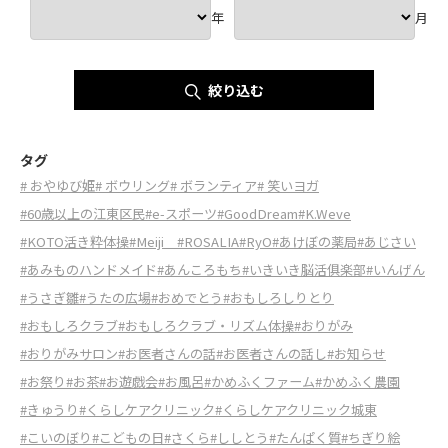
年
月
絞り込む
タグ
# おやゆび姫
# ボウリング
# ボランティア
# 笑いヨガ
#60歳以上の江東区民
#e-スポーツ
#GoodDream
#K.Weve
#KOTO活き粋体操
#Meiji
#ROSALIA
#RyO
#あけぼの薬局
#あじさい
#あみものハンドメイド
#あんころもち
#いきいき脳活俱楽部
#いんげん
#うさぎ雛
#うたの広場
#おめでとう
#おもしろしりとり
#おもしろクラブ
#おもしろクラブ・リズム体操
#おりがみ
#おりがみサロン
#お医者さんの話
#お医者さんの話し
#お知らせ
#お祭り
#お茶
#お遊戯会
#お風呂
#かめふくファーム
#かめふく農園
#きゅうり
#くらしケアクリニック
#くらしケアクリニック城東
#こいのぼり
#こどもの日
#さくら
#ししとう
#たんぱく質
#ちぎり絵