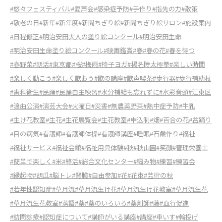
#悠々フェスティバル
#愛声会
#感染症予防
#手作り
#指先の力
#散策
#敬老の日
#新年
#新年度
#新聞ちぎり絵
#新聞ちぎり絵サロン
#施設案内
#日程修正
#明治安田大人の塗り絵コンクール
#明治安田生命
#明治安田生命塗り絵コンクール
#映画鑑賞
#春
#春の花
#春を待つ
#春野菜
#朝活
#東京都
#桜
#梅雨
#椅子ヨガ
#楊名時太極拳
#楽しい時間
#楽しく動こう
#楽しく歌おう
#歌の講座
#歌声喫茶
#歩行器
#歩行補助杖
#歯科衛生
#民踊
#民踊自主練習
#水分補給も忘れずに
#水彩音頭
#江東区
#浪曲公演
#演芸大会
#火曜日
#災害
#無農薬野菜
#熱中症予防
#牛乳
#生け花教室
#生花
#生花展覧会
#生花教室
#申込制
#畑
#百合の花
#盆踊り
#目の病気
#看護師
#看護師体操
#看護師講座
#睡眠
#石鹼作り
#福祉
#福祉サービス
#福祉会館
#福祉用具体験
#秋
#秋山園
#笑顔
#管理栄養士
#簡単で楽しく
#米
#終活
#総合文化センター
#編み物
#練習
#練習会
#縁起物
#胡瓜
#脳トレ
#腎臓
#自由参加
#花
#花束
#芸術の秋
#若年性認知症
#草月流
#草月流生け花
#草月流生け花教室
#草月流生花
#草月流生花教室
#落語
#薬
#薬のいろいろ
#薬剤師
#藤
#血行促進
#訪問診療
#認知症について
#講師がいる講座
#講座
#車いす
#輪投げ