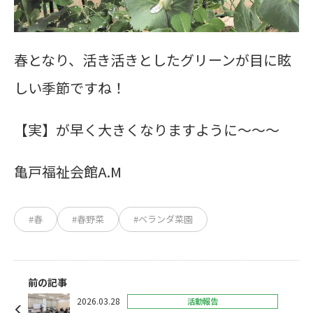
春となり、活き活きとしたグリーンが目に眩
しい季節ですね！
【実】が早く大きくなりますように～～～
亀戸福祉会館A.M
#春
#春野菜
#ベランダ菜園
前の記事
2026.03.28
活動報告