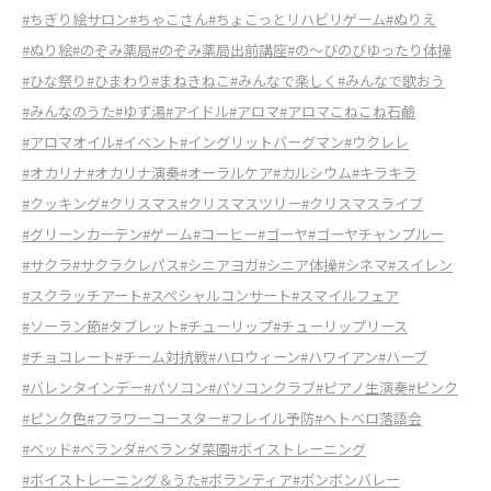
#ちぎり絵サロン
#ちゃこさん
#ちょこっとリハビリゲーム
#ぬりえ
#ぬり絵
#のぞみ薬局
#のぞみ薬局出前講座
#の～びのびゆったり体操
#ひな祭り
#ひまわり
#まねきねこ
#みんなで楽しく
#みんなで歌おう
#みんなのうた
#ゆず湯
#アイドル
#アロマ
#アロマこねこね石鹼
#アロマオイル
#イベント
#イングリットバーグマン
#ウクレレ
#オカリナ
#オカリナ演奏
#オーラルケア
#カルシウム
#キラキラ
#クッキング
#クリスマス
#クリスマスツリー
#クリスマスライブ
#グリーンカーテン
#ゲーム
#コーヒー
#ゴーヤ
#ゴーヤチャンプルー
#サクラ
#サクラクレパス
#シニアヨガ
#シニア体操
#シネマ
#スイレン
#スクラッチアート
#スペシャルコンサート
#スマイルフェア
#ソーラン節
#タブレット
#チューリップ
#チューリップリース
#チョコレート
#チーム対抗戦
#ハロウィーン
#ハワイアン
#ハーブ
#バレンタインデー
#パソコン
#パソコンクラブ
#ピアノ生演奏
#ピンク
#ピンク色
#フラワーコースター
#フレイル予防
#ヘトベロ落語会
#ベッド
#ベランダ
#ベランダ菜園
#ボイストレーニング
#ボイストレーニング＆うた
#ボランティア
#ボンボンバレー