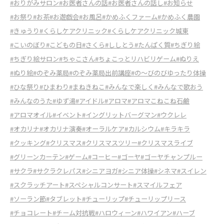
#おりがみサロン
#お医者さんの話
#お医者さんの話し
#お知らせ
#お祭り
#お茶
#お遊戯会
#お風呂
#かめふくファーム
#かめふく農園
#きゅうり
#くらしケアクリニック
#くらしケアクリニック城東
#こいのぼり
#こどもの日
#さくら
#ししとう
#たんぱく質
#ちぎり絵
#ちぎり絵サロン
#ちゃこさん
#ちょこっとリハビリゲーム
#ぬりえ
#ぬり絵
#のぞみ薬局
#のぞみ薬局出前講座
#の～びのびゆったり体操
#ひな祭り
#ひまわり
#まねきねこ
#みんなで楽しく
#みんなで歌おう
#みんなのうた
#ゆず湯
#アイドル
#アロマ
#アロマこねこね石鹼
#アロマオイル
#イベント
#イングリットバーグマン
#ウクレレ
#オカリナ
#オカリナ演奏
#オーラルケア
#カルシウム
#キラキラ
#クッキング
#クリスマス
#クリスマスツリー
#クリスマスライブ
#グリーンカーテン
#ゲーム
#コーヒー
#ゴーヤ
#ゴーヤチャンプルー
#サクラ
#サクラクレパス
#シニアヨガ
#シニア体操
#シネマ
#スイレン
#スクラッチアート
#スペシャルコンサート
#スマイルフェア
#ソーラン節
#タブレット
#チューリップ
#チューリップリース
#チョコレート
#チーム対抗戦
#ハロウィーン
#ハワイアン
#ハーブ