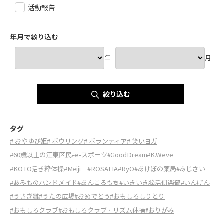
活動報告
年月で絞り込む
年
月
絞り込む
タグ
# おやゆび姫
# ボウリング
# ボランティア
# 笑いヨガ
#60歳以上の江東区民
#e-スポーツ
#GoodDream
#K.Weve
#KOTO活き粋体操
#Meiji
#ROSALIA
#RyO
#あけぼの薬局
#あじさい
#あみものハンドメイド
#あんころもち
#いきいき脳活俱楽部
#いんげん
#うさぎ雛
#うたの広場
#おめでとう
#おもしろしりとり
#おもしろクラブ
#おもしろクラブ・リズム体操
#おりがみ