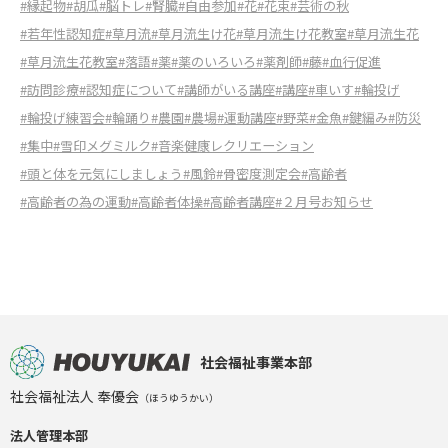
#縁起物
#胡瓜
#脳トレ
#腎臓
#自由参加
#花
#花束
#芸術の秋
#若年性認知症
#草月流
#草月流生け花
#草月流生け花教室
#草月流生花
#草月流生花教室
#落語
#薬
#薬のいろいろ
#薬剤師
#藤
#血行促進
#訪問診療
#認知症について
#講師がいる講座
#講座
#車いす
#輪投げ
#輪投げ練習会
#輪踊り
#農園
#農場
#運動講座
#野菜
#金魚
#鍵編み
#防災
#集中
#雪印メグミルク
#音楽健康レクリエーション
#頭と体を元気にしましょう
#風鈴
#骨密度測定会
#高齢者
#高齢者の為の運動
#高齢者体操
#高齢者講座
#２月号お知らせ
社会福祉事業本部
社会福祉法人 奉優会
（ほうゆうかい）
法人管理本部