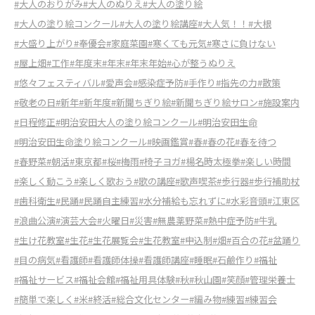
#大人のおりがみ
#大人のぬりえ
#大人の塗り絵
#大人の塗り絵コンクール
#大人の塗り絵講座
#大人気！！
#大根
#大盛り上がり
#奉優会
#家庭菜園
#寒くても元気
#寒さに負けない
#屋上畑
#工作
#年度末
#年末
#年末年始
#心が整うぬりえ
#悠々フェスティバル
#愛声会
#感染症予防
#手作り
#指先の力
#散策
#敬老の日
#新年
#新年度
#新聞ちぎり絵
#新聞ちぎり絵サロン
#施設案内
#日程修正
#明治安田大人の塗り絵コンクール
#明治安田生命
#明治安田生命塗り絵コンクール
#映画鑑賞
#春
#春の花
#春を待つ
#春野菜
#朝活
#東京都
#桜
#梅雨
#椅子ヨガ
#楊名時太極拳
#楽しい時間
#楽しく動こう
#楽しく歌おう
#歌の講座
#歌声喫茶
#歩行器
#歩行補助杖
#歯科衛生
#民踊
#民踊自主練習
#水分補給も忘れずに
#水彩音頭
#江東区
#浪曲公演
#演芸大会
#火曜日
#災害
#無農薬野菜
#熱中症予防
#牛乳
#生け花教室
#生花
#生花展覧会
#生花教室
#申込制
#畑
#百合の花
#盆踊り
#目の病気
#看護師
#看護師体操
#看護師講座
#睡眠
#石鹼作り
#福祉
#福祉サービス
#福祉会館
#福祉用具体験
#秋
#秋山園
#笑顔
#管理栄養士
#簡単で楽しく
#米
#終活
#総合文化センター
#編み物
#練習
#練習会