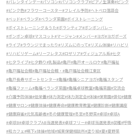
#バレンタインデー
#パソコン
#パソコンクラブ
#ピアノ生演奏
#ピンク
#ピンク色
#フラワーコースター
#フレイル予防
#ヘトベロ落語会
#ベッド
#ベランダ
#ベランダ菜園
#ボイストレーニング
#ボイストレーニング＆うた
#ボランティア
#ボンボンバレー
#ボンボン卓球
#マスコット
#マージャン
#メンバー
#ヨガ
#ヨガポーズ
#ライブ
#ラウンジでまったり
#リズムにのって
#リズム体操
#リハビリ
#リハビリゲーム
#リーフレタス
#ロザリア
#ヴィジュアル系
#七夕
#七夕ライブ
#七夕飾り
#乳製品
#亀戸
#亀戸オールロケ
#亀戸福祉
#亀戸福祉会館
#亀戸福祉会館・
#亀戸福祉会館江東区
#亀戸長寿サポートセンター
#亀福
#亀福シニアヨガ
#亀福スタンプ
#亀福ファーム
#亀福ベランダ菜園
#亀福卓球教室
#亀福菜園
#交流会
#介護予防体操
#低栄養
#体力測定
#体力測定会
#体操
#保育園
#俳句
#健康
#健康サロン
#健康体操
#健康寿命
#健康教育教室
#健康診断
#健康講座
#健康麻雀
#元気高齢者
#冬の健康管理
#冬至
#冬野菜
#卓球
#卓球A
#卓球B
#卓球クラブAB当選発表
#卓球フリー
#卓球当選発表
#収穫
#呼吸
#和カフェ
#嚥下x体操
#地域
#城東保健相談所
#塗り絵
#夏
#夏野菜