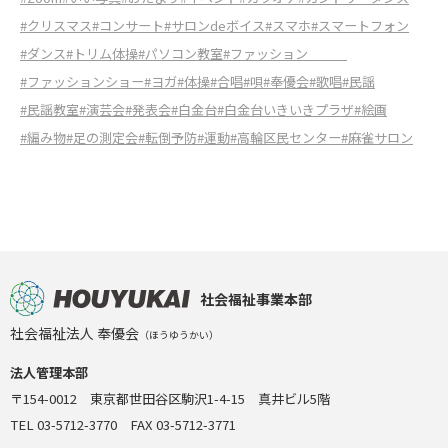
#クリスマス
#コンサート
#サロンdeボイス
#スマホ
#スマートフォン
#ダンス
#トリム体操
#パソコン教室
#ファッション
#ファッションショー
#ヨガ
#体操
#合唱
#唄
#奉優会
#歌唱
#民謡
#民謡教室
#演芸会
#発表会
#白金台
#白金台いきいきプラザ
#絵画
#編み物
#足の測定会
#転倒予防
#運動
#高輪区民センター
#麻雀サロン
社会福祉事業本部
社会福祉法人 奉優会
（ほうゆうかい）
法人管理本部
〒154-0012 東京都世田谷区駒沢1-4-15 真井ビル5階
TEL 03-5712-3770 FAX 03-5712-3771