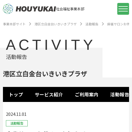
社会福祉事業本部
事業本部サイト
港区立白金台いきいきプラザ
活動報告
麻雀サロンお休
ACTIVITY
活動報告
港区立白金台いきいきプラザ
トップ
サービス紹介
ご利用案内
活動報告
2024.11.01
活動報告