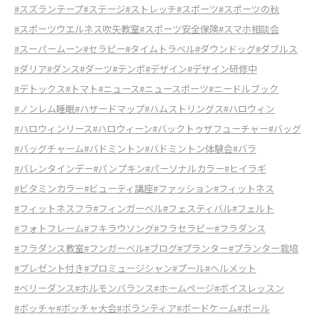
#スズランテープ
#ステージ
#ストレッチ
#スポーツ
#スポーツの秋
#スポーツウエルネス吹矢教室
#スポーツ安全保険
#スマホ相談会
#スーパームーン
#セラピー
#タイムトラベル
#ダウンドッグ
#ダブルス
#ダリア
#ダンス
#ダーツ
#テンポ
#デザイン
#デザイン研修中
#デトックス
#トマト
#ニュース
#ニュースポーツ
#ニードルブック
#ノンレム睡眠
#ハザードマップ
#ハムストリングス
#ハロウィン
#ハロウィンリース
#ハロウィーン
#バックトゥザフューチャー
#バッグ
#バッグチャーム
#バドミントン
#バドミントン体験会
#バラ
#バレンタインデー
#パンプキン
#パーソナルカラー
#ヒイラギ
#ビタミンカラー
#ビューティ講座
#ファッション
#フィットネス
#フィットネスフラ
#フィンガーベル
#フェスティバル
#フェルト
#フォトフレーム
#フキラウソング
#フラセラピー
#フラダンス
#フラダンス教室
#フンガーベル
#ブログ
#プランター
#プランター栽培
#プレゼント付き
#プロミュージシャン
#プール
#ヘルメット
#ベリーダンス
#ホルモンバランス
#ホームページ
#ボイスレッスン
#ボッチャ
#ボッチャ大会
#ボランティア
#ボードケーム
#ボール