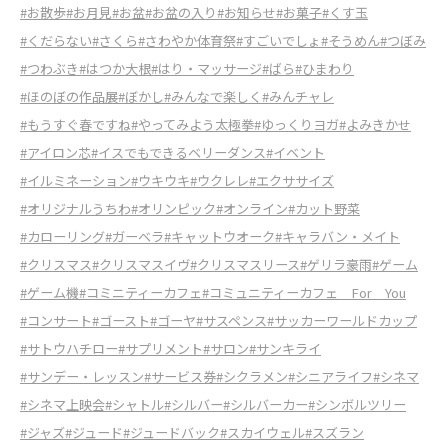
#お散歩
#お月見
#お盆
#お盆の入り
#お知らせ
#お菓子
#くす玉
#くだらない
#さくら
#さわやか体育祭
#すごいでしょ
#そうめん
#つぼみ
#つわぶき
#はつか大根
#はり・マッサージ
#ばら
#ひまわり
#ほのぼの作品展
#ぼかし
#みんなで楽しく
#みんチャレ
#もうすぐ春ですね
#やってみよう太極拳
#ゆっくりヨガ
#よみきかせ
#アイロン芯
#イスでもできるベリーダンス
#イベント
#イルミネーション
#ウキウキ
#ウクレレ
#エクササイズ
#オリジナルうちわ
#オリンピック
#オンライン
#カット野菜
#カローリング
#ガーベラ
#キャットウオーク
#キャラバン・メイト
#クリスマス
#クリスマスイヴ
#クリスマスリース
#ゲリラ豪雨
#ゲーム
#ゲーム機
#コミニティーカフェ
#コミュニティーカフェ For You
#コンサート
#ゴースト
#ゴーヤ
#サスペンス
#サッカーワールドカップ
#サトウハチロー
#サプリメント
#サロン
#サンキライ
#サンデー・レッスン
#サービス券
#シクラメン
#シニアライフ
#シネマ
#シネマ上映会
#シャトル
#シルバー
#シルバーカー
#シンボルツリー
#ジャズ
#ジュード
#ジュードバック
#スカイウェル
#スズラン