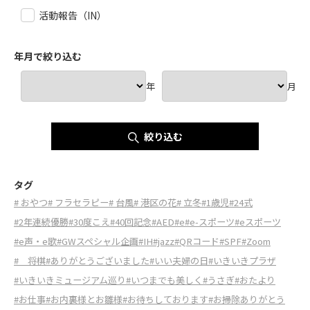
活動報告（IN）
年月で絞り込む
年
月
絞り込む
タグ
# おやつ
# フラセラピー
# 台風
# 港区の花
# 立冬
#1歳児
#24式
#2年連続優勝
#30度こえ
#40回記念
#AED
#e
#e-スポーツ
#eスポーツ
#e声・e歌
#GWスペシャル企画
#IH
#jazz
#QRコード
#SPF
#Zoom
# 将棋
#ありがとうございました
#いい夫婦の日
#いきいきプラザ
#いきいきミュージアム巡り
#いつまでも美しく
#うさぎ
#おたより
#お仕事
#お内裏様とお雛様
#お待ちしております
#お掃除ありがとう