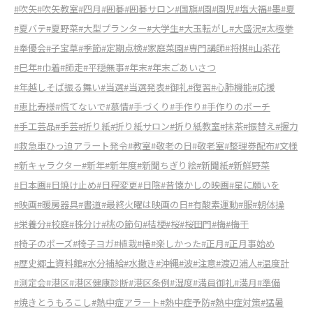
#吹矢
#吹矢教室
#四月
#囲碁
#囲碁サロン
#国旗
#園
#園児
#塩大福
#墨
#夏
#夏バテ
#夏野菜
#大型プランター
#大学生
#大玉転がし
#大盛況
#太極拳
#奉優会
#子宝草
#季節
#定期点検
#家庭菜園
#専門講師
#将棋
#山茶花
#巳年
#巾着
#師走
#平穏無事
#年末
#年末ごあいさつ
#年越しそば振る舞い
#当選
#当選発表
#御礼
#復習
#心肺機能
#応援
#恵比寿様
#慌てないで
#慕情
#手づくり
#手作り
#手作りのポーチ
#手工芸品
#手芸
#折り紙
#折り紙サロン
#折り紙教室
#抹茶
#振替え
#握力
#救急車ひっ迫アラート発令
#教室
#敬老の日
#敬老室
#整理券配布
#文様
#新キャラクター
#新年
#新年度
#新聞ちぎり絵
#新聞紙
#新鮮野菜
#日本画
#日焼け止め
#日程変更
#日陰
#昔懐かしの映画
#星に願いを
#映画
#暖房器具
#書道
#最終火曜は映画の日
#有酸素運動
#服
#朝体操
#栄養分
#校庭
#株分け
#桃の節句
#桔梗
#桜
#桜田門
#梅
#梅干
#椅子のポーズ
#椅子ヨガ
#植栽
#椿
#楽しかった
#正月
#正月事始め
#歴史郷土資料館
#水分補給
#水撒き
#沖縄
#波
#注意
#渡辺浦人
#温度計
#測定会
#港区
#港区健康診断
#港区条例
#湿度
#満員御礼
#満月
#準備
#焼きとうもろこし
#熱中症アラート
#熱中症予防
#熱中症対策
#猛暑