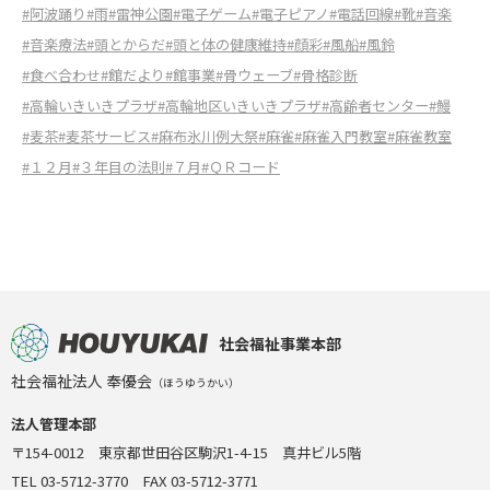
#阿波踊り
#雨
#雷神公園
#電子ゲーム
#電子ピアノ
#電話回線
#靴
#音楽
#音楽療法
#頭とからだ
#頭と体の健康維持
#顔彩
#風船
#風鈴
#食べ合わせ
#館だより
#館事業
#骨ウェーブ
#骨格診断
#高輪いきいきプラザ
#高輪地区いきいきプラザ
#高齢者センター
#鰻
#麦茶
#麦茶サービス
#麻布氷川例大祭
#麻雀
#麻雀入門教室
#麻雀教室
#１２月
#３年目の法則
#７月
#ＱＲコード
社会福祉事業本部
社会福祉法人 奉優会
（ほうゆうかい）
法人管理本部
〒154-0012 東京都世田谷区駒沢1-4-15 真井ビル5階
TEL 03-5712-3770 FAX 03-5712-3771