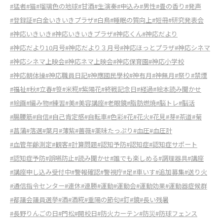
#猛者
#猫
#瑠璃色の地球
#甘酒
#生演奏
#申込み
#男性
#畳の香り
#発声
#登録証
#白金いきいきプラザ
#白鳥
#睡眠の質向上
#短冊
#研究発表会
#神応いきいき
#神応いきいきプラザ
#神応くん
#神応だより
#神応だより10月号
#神応だより３月号
#神応ほっとプラザ
#神応シネマ
#神応シネマ上映会
#神応ネマ上映会
#神応保育園
#神応小学校
#神応朝体操
#神応職員日記
#神應國民學校
#神有月
#神無月
#祭り
#禁煙
#福祉
#秋
#立春
#笹
#米糀
#紫陽花
#終戦記念日
#経過
#絵本読み聞かせ
#絵画
#編み物
#練習
#美
#美容講座
#老眼鏡
#脂肪燃焼
#脳トレ
#脳活
#腸腰筋
#自信
#自己肯定感
#自転車
#色彩
#花
#花火
#花見
#芽
#茶道
#菊
#菖蒲
#落選
#葉月
#薄紫
#薔薇
#薬味たっぷり
#血圧
#血圧計
#血管年齢測定
#観客
#計算問題
#認知予防
#認知症
#認知症サポート
#認知症予防
#誤嚥防止
#読み聞かせ
#誰でも楽しめる
#調理器具
#講座
#講座申し込み受付中
#警報確認
#警視庁
#足
#車いす
#追加募集
#送り火
#通信指令センター
#連休
#連勝
#運動
#運動会
#運動効果
#運動器症候群
#都議会議員選挙
#酒
#酒糀
#重陽の節句
#釘
#鏡
#長い残暑
#長野りんごの日
#門松
#開校日
#防火カーテン
#防災
#防球フェンス