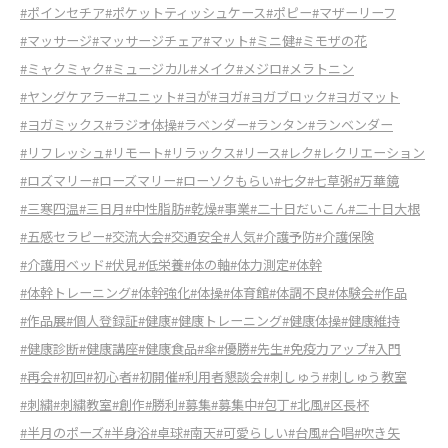
#ポインセチア
#ポケットティッシュケース
#ポピー
#マザーリーフ
#マッサージ
#マッサージチェア
#マット
#ミニ健
#ミモザの花
#ミャクミャク
#ミュージカル
#メイク
#メジロ
#メラトニン
#ヤングケアラー
#ユニット
#ヨが
#ヨガ
#ヨガブロック
#ヨガマット
#ヨガミックス
#ラジオ体操
#ラベンダー
#ランタン
#ランベンダー
#リフレッシュ
#リモート
#リラックス
#リース
#レク
#レクリエーション
#ロズマリー
#ローズマリー
#ローソクもらい
#七夕
#七草粥
#万華鏡
#三寒四温
#三日月
#中性脂肪
#乾燥
#事業
#二十日だいこん
#二十日大根
#五感セラピー
#交流大会
#交通安全
#人気
#介護予防
#介護保険
#介護用ベッド
#伏見
#低栄養
#体の軸
#体力測定
#体幹
#体幹トレーニング
#体幹強化
#体操
#体育館
#体調不良
#体験会
#作品
#作品展
#個人登録証
#健康
#健康トレーニング
#健康体操
#健康維持
#健康診断
#健康講座
#健康食品
#傘
#優勝
#先生
#免疫力アップ
#入門
#再会
#初回
#初心者
#初開催
#利用者懇談会
#刺しゅう
#刺しゅう教室
#刺繍
#刺繍教室
#創作
#勝利
#募集
#募集中
#包丁
#北風
#区長杯
#半月のポーズ
#半身浴
#卓球
#南天
#可愛らしい
#台風
#合唱
#吹き矢