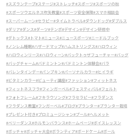
#スズランテープ
#ステージ
#ストレッチ
#スポーツ
#スポーツの秋
#スポーツウエルネス吹矢教室
#スポーツ安全保険
#スマホ相談会
#スーパームーン
#セラピー
#タイムトラベル
#ダウンドッグ
#ダブルス
#ダリア
#ダンス
#ダーツ
#テンポ
#デザイン
#デザイン研修中
#デトックス
#トマト
#ニュース
#ニュースポーツ
#ニードルブック
#ノンレム睡眠
#ハザードマップ
#ハムストリングス
#ハロウィン
#ハロウィンリース
#ハロウィーン
#バックトゥザフューチャー
#バッグ
#バッグチャーム
#バドミントン
#バドミントン体験会
#バラ
#バレンタインデー
#パンプキン
#パーソナルカラー
#ヒイラギ
#ビタミンカラー
#ビューティ講座
#ファッション
#フィットネス
#フィットネスフラ
#フィンガーベル
#フェスティバル
#フェルト
#フォトフレーム
#フキラウソング
#フラセラピー
#フラダンス
#フラダンス教室
#フンガーベル
#ブログ
#プランター
#プランター栽培
#プレゼント付き
#プロミュージシャン
#プール
#ヘルメット
#ベリーダンス
#ホルモンバランス
#ホームページ
#ボイスレッスン
#ボッチャ
#ボッチャ大会
#ボランティア
#ボードケーム
#ボール