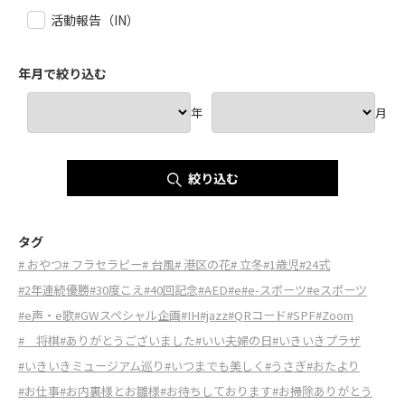
活動報告（IN）
年月で絞り込む
年
月
絞り込む
タグ
# おやつ
# フラセラピー
# 台風
# 港区の花
# 立冬
#1歳児
#24式
#2年連続優勝
#30度こえ
#40回記念
#AED
#e
#e-スポーツ
#eスポーツ
#e声・e歌
#GWスペシャル企画
#IH
#jazz
#QRコード
#SPF
#Zoom
# 将棋
#ありがとうございました
#いい夫婦の日
#いきいきプラザ
#いきいきミュージアム巡り
#いつまでも美しく
#うさぎ
#おたより
#お仕事
#お内裏様とお雛様
#お待ちしております
#お掃除ありがとう