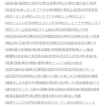
#猛者
#猫
#瑠璃色の地球
#甘酒
#生演奏
#申込み
#男性
#畳の香り
#発声
#登録証
#白金いきいきプラザ
#白鳥
#睡眠の質向上
#短冊
#研究発表会
#神応いきいき
#神応いきいきプラザ
#神応くん
#神応だより
#神応だより10月号
#神応だより３月号
#神応ほっとプラザ
#神応シネマ
#神応シネマ上映会
#神応ネマ上映会
#神応保育園
#神応小学校
#神応朝体操
#神応職員日記
#神應國民學校
#神有月
#神無月
#祭り
#禁煙
#福祉
#秋
#立春
#笹
#米糀
#紫陽花
#終戦記念日
#経過
#絵本読み聞かせ
#絵画
#編み物
#練習
#美
#美容講座
#老眼鏡
#脂肪燃焼
#脳トレ
#脳活
#腸腰筋
#自信
#自己肯定感
#自転車
#色彩
#花
#花火
#花見
#芽
#茶道
#菊
#菖蒲
#落選
#葉月
#薄紫
#薔薇
#薬味たっぷり
#血圧
#血圧計
#血管年齢測定
#観客
#計算問題
#認知予防
#認知症
#認知症サポート
#認知症予防
#誤嚥防止
#読み聞かせ
#誰でも楽しめる
#調理器具
#講座
#講座申し込み受付中
#警報確認
#警視庁
#足
#車いす
#追加募集
#送り火
#通信指令センター
#連休
#連勝
#運動
#運動会
#運動効果
#運動器症候群
#都議会議員選挙
#酒
#酒糀
#重陽の節句
#釘
#鏡
#長い残暑
#長野りんごの日
#門松
#開校日
#防火カーテン
#防災
#防球フェンス