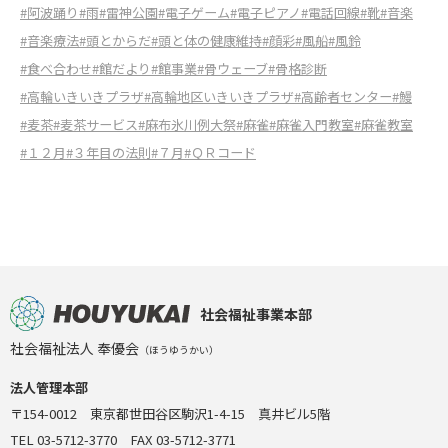
#阿波踊り
#雨
#雷神公園
#電子ゲーム
#電子ピアノ
#電話回線
#靴
#音楽
#音楽療法
#頭とからだ
#頭と体の健康維持
#顔彩
#風船
#風鈴
#食べ合わせ
#館だより
#館事業
#骨ウェーブ
#骨格診断
#高輪いきいきプラザ
#高輪地区いきいきプラザ
#高齢者センター
#鰻
#麦茶
#麦茶サービス
#麻布氷川例大祭
#麻雀
#麻雀入門教室
#麻雀教室
#１２月
#３年目の法則
#７月
#ＱＲコード
社会福祉事業本部
社会福祉法人 奉優会
（ほうゆうかい）
法人管理本部
〒154-0012 東京都世田谷区駒沢1-4-15 真井ビル5階
TEL 03-5712-3770 FAX 03-5712-3771