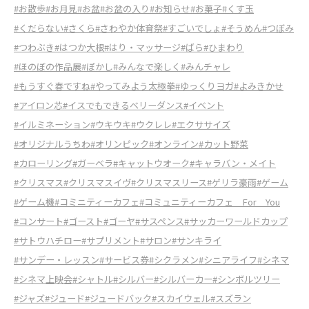
#お散歩
#お月見
#お盆
#お盆の入り
#お知らせ
#お菓子
#くす玉
#くだらない
#さくら
#さわやか体育祭
#すごいでしょ
#そうめん
#つぼみ
#つわぶき
#はつか大根
#はり・マッサージ
#ばら
#ひまわり
#ほのぼの作品展
#ぼかし
#みんなで楽しく
#みんチャレ
#もうすぐ春ですね
#やってみよう太極拳
#ゆっくりヨガ
#よみきかせ
#アイロン芯
#イスでもできるベリーダンス
#イベント
#イルミネーション
#ウキウキ
#ウクレレ
#エクササイズ
#オリジナルうちわ
#オリンピック
#オンライン
#カット野菜
#カローリング
#ガーベラ
#キャットウオーク
#キャラバン・メイト
#クリスマス
#クリスマスイヴ
#クリスマスリース
#ゲリラ豪雨
#ゲーム
#ゲーム機
#コミニティーカフェ
#コミュニティーカフェ For You
#コンサート
#ゴースト
#ゴーヤ
#サスペンス
#サッカーワールドカップ
#サトウハチロー
#サプリメント
#サロン
#サンキライ
#サンデー・レッスン
#サービス券
#シクラメン
#シニアライフ
#シネマ
#シネマ上映会
#シャトル
#シルバー
#シルバーカー
#シンボルツリー
#ジャズ
#ジュード
#ジュードバック
#スカイウェル
#スズラン