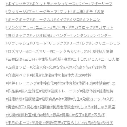
#ポインセチア
#ポケットティッシュケース
#ポピー
#マザーリーフ
#マッサージ
#マッサージチェア
#マット
#ミニ健
#ミモザの花
#ミャクミャク
#ミュージカル
#メイク
#メジロ
#メラトニン
#ヤングケアラー
#ユニット
#ヨが
#ヨガ
#ヨガブロック
#ヨガマット
#ヨガミックス
#ラジオ体操
#ラベンダー
#ランタン
#ランベンダー
#リフレッシュ
#リモート
#リラックス
#リース
#レク
#レクリエーション
#ロズマリー
#ローズマリー
#ローソクもらい
#七夕
#七草粥
#万華鏡
#三寒四温
#三日月
#中性脂肪
#乾燥
#事業
#二十日だいこん
#二十日大根
#五感セラピー
#交流大会
#交通安全
#人気
#介護予防
#介護保険
#介護用ベッド
#伏見
#低栄養
#体の軸
#体力測定
#体幹
#体幹トレーニング
#体幹強化
#体操
#体育館
#体調不良
#体験会
#作品
#作品展
#個人登録証
#健康
#健康トレーニング
#健康体操
#健康維持
#健康診断
#健康講座
#健康食品
#傘
#優勝
#先生
#免疫力アップ
#入門
#再会
#初回
#初心者
#初開催
#利用者懇談会
#刺しゅう
#刺しゅう教室
#刺繍
#刺繍教室
#創作
#勝利
#募集
#募集中
#包丁
#北風
#区長杯
#半月のポーズ
#半身浴
#卓球
#南天
#可愛らしい
#台風
#合唱
#吹き矢