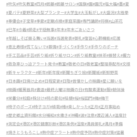
#吹矢
#吹矢教室
#四月
#囲碁
#囲碁サロン
#国旗
#園
#園児
#塩大福
#墨
#夏
#夏バテ
#夏野菜
#大型プランター
#大学生
#大玉転がし
#大盛況
#太極拳
#奉優会
#子宝草
#季節
#定期点検
#家庭菜園
#専門講師
#将棋
#山茶花
#巳年
#巾着
#師走
#平穏無事
#年末
#年末ごあいさつ
#年越しそば振る舞い
#当選
#当選発表
#御礼
#復習
#心肺機能
#応援
#恵比寿様
#慌てないで
#慕情
#手づくり
#手作り
#手作りのポーチ
#手工芸品
#手芸
#折り紙
#折り紙サロン
#折り紙教室
#抹茶
#振替え
#握力
#救急車ひっ迫アラート発令
#教室
#敬老の日
#敬老室
#整理券配布
#文様
#新キャラクター
#新年
#新年度
#新聞ちぎり絵
#新聞紙
#新鮮野菜
#日本画
#日焼け止め
#日程変更
#日陰
#昔懐かしの映画
#星に願いを
#映画
#暖房器具
#書道
#最終火曜は映画の日
#有酸素運動
#服
#朝体操
#栄養分
#校庭
#株分け
#桃の節句
#桔梗
#桜
#桜田門
#梅
#梅干
#椅子のポーズ
#椅子ヨガ
#植栽
#椿
#楽しかった
#正月
#正月事始め
#歴史郷土資料館
#水分補給
#水撒き
#沖縄
#波
#注意
#渡辺浦人
#温度計
#測定会
#港区
#港区健康診断
#港区条例
#湿度
#満員御礼
#満月
#準備
#焼きとうもろこし
#熱中症アラート
#熱中症予防
#熱中症対策
#猛暑