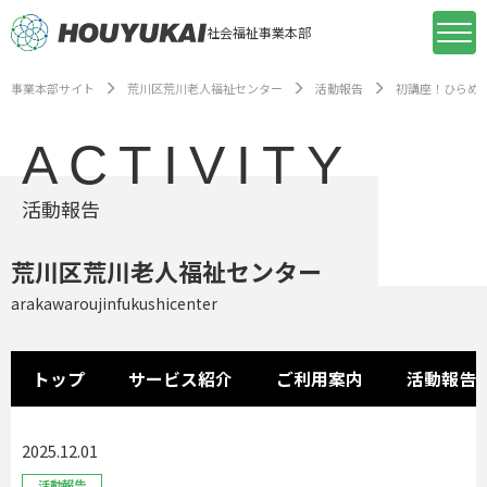
社会福祉事業本部
事業本部サイト
荒川区荒川老人福祉センター
活動報告
初講座！ひらめ
ACTIVITY
活動報告
荒川区荒川老人福祉センター
arakawaroujinfukushicenter
トップ
サービス紹介
ご利用案内
活動報告
2025.12.01
活動報告