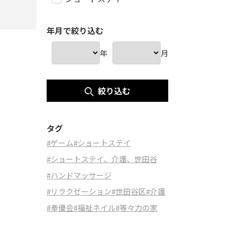
年月で絞り込む
年
月
絞り込む
タグ
#ゲーム
#ショートステイ
#ショートステイ、介護、世田谷
#ハンドマッサージ
#リラクゼーション
#世田谷区
#介護
#奉優会
#福祉ネイル
#等々力の家