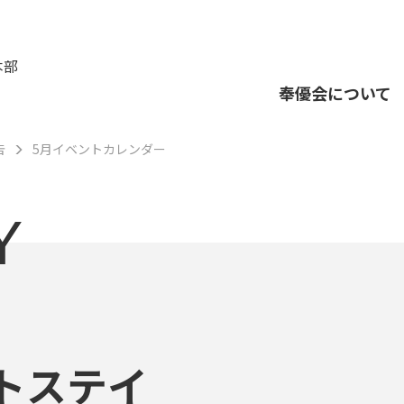
本部
奉優会について
告
5月イベントカレンダー
Y
トステイ