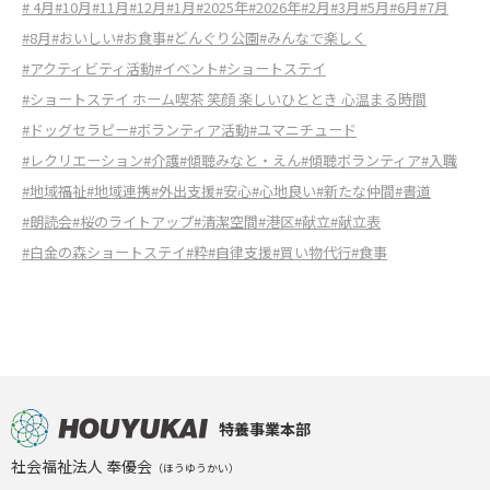
# 4月
#10月
#11月
#12月
#1月
#2025年
#2026年
#2月
#3月
#5月
#6月
#7月
#8月
#おいしい
#お食事
#どんぐり公園
#みんなで楽しく
#アクティビティ活動
#イベント
#ショートステイ
#ショートステイ ホーム喫茶 笑顔 楽しいひととき 心温まる時間
#ドッグセラピー
#ボランティア活動
#ユマニチュード
#レクリエーション
#介護
#傾聴みなと・えん
#傾聴ボランティア
#入職
#地域福祉
#地域連携
#外出支援
#安心
#心地良い
#新たな仲間
#書道
#朗読会
#桜のライトアップ
#清潔空間
#港区
#献立
#献立表
#白金の森ショートステイ
#粋
#自律支援
#買い物代行
#食事
特養事業本部
社会福祉法人 奉優会
（ほうゆうかい）