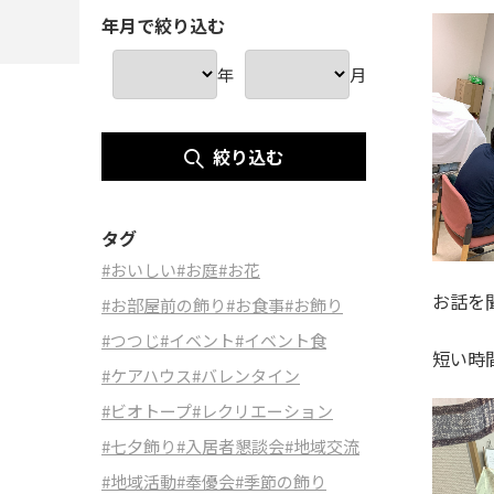
年月で絞り込む
年
月
絞り込む
タグ
#おいしい
#お庭
#お花
お話を
#お部屋前の飾り
#お食事
#お飾り
#つつじ
#イベント
#イベント食
短い時
#ケアハウス
#バレンタイン
#ビオトープ
#レクリエーション
#七夕飾り
#入居者懇談会
#地域交流
#地域活動
#奉優会
#季節の飾り