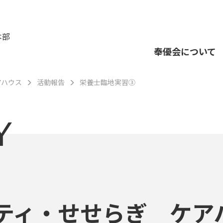
本部
奉優会について
アハウス
活動報告
栄養士臨地実習③
Y
ティ・せせらぎ ケア