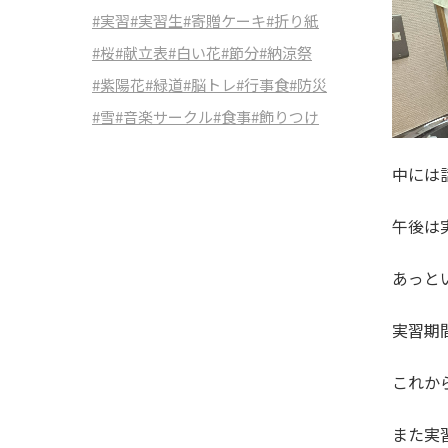
#実習
#実習生
#寄贈ケーキ
#折り紙
#桜
#献立表
#白い花
#節分
#納涼祭
#紫陽花
#緑道
#脳トレ
#行事食
#防災
#雪
#音楽サークル
#食事
#飾りつけ
中には
午後は
あっと
実習期
これか
また実