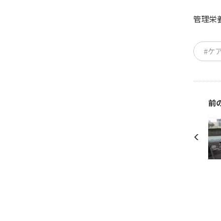
管理栄
#ケ
前