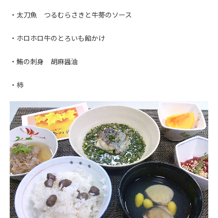
・太刀魚 つるむらさきと牛蒡のソース
・ホロホロ牛のとろいも餡かけ
・鮪の刺身 胡麻醤油
・柿