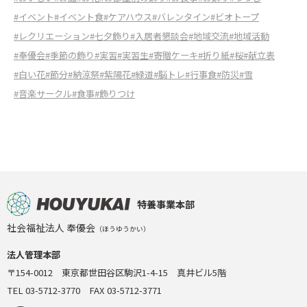
#イベント
#イベント食
#ケアハウス
#バレンタイン
#ビオトープ
#レクリエーション
#七夕飾り
#入居者懇談会
#地域交流
#地域活動
#奉優会
#季節の飾り
#実習
#実習生
#寄贈ケーキ
#折り紙
#桜
#献立表
#白い花
#節分
#納涼祭
#紫陽花
#緑道
#脳トレ
#行事食
#防災
#雪
#音楽サークル
#食事
#飾りつけ
特養事業本部
社会福祉法人 奉優会
（ほうゆうかい）
法人管理本部
〒154-0012 東京都世田谷区駒沢1-4-15 真井ビル5階
TEL 03-5712-3770 FAX 03-5712-3771