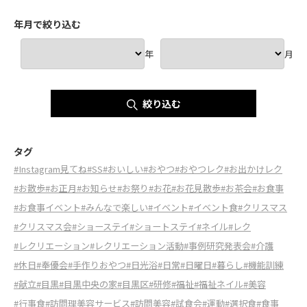
年月で絞り込む
年
月
絞り込む
タグ
#Instagram見てね
#SS
#おいしい
#おやつ
#おやつレク
#お出かけレク
#お散歩
#お正月
#お知らせ
#お祭り
#お花
#お花見散歩
#お茶会
#お食事
#お食事イベント
#みんなで楽しい
#イベント
#イベント食
#クリスマス
#クリスマス会
#ショーステイ
#ショートステイ
#ネイル
#レク
#レクリエーション
#レクリエーション活動
#事例研究発表会
#介護
#休日
#奉優会
#手作りおやつ
#日光浴
#日常
#日曜日
#暮らし
#機能訓練
#献立
#目黒
#目黒中央の家
#目黒区
#研修
#福祉
#福祉ネイル
#美容
#行事食
#訪問理美容サービス
#訪問美容
#試食会
#運動
#選択食
#食事