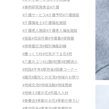
#事例研究発表会
#介護
#介護サービス
#介護予防
#介護施設
#介護福祉士
#介護福祉施設
#介護老人施設
#介護老人福祉施設
#仮装
#伐採作業
#作業着
#保育園
#保育園交流
#個別機能訓練
#優っくり村
#元気がでる花
#兜
#八重のユリ
#公園
#初夏
#初期消火
#初詣
#午年
#厚労省
#図書コーナー
#園児
#園児との交流
#地域のお祭り
#地域交流
#地域活動
#地域貢献
#地植え
#夏の花
#外国人人材
#奉優会
#季節のお花
#季節の移ろい
#家内安全
#家族会
#家族懇談会