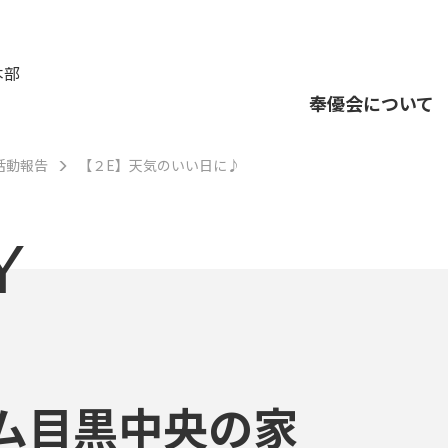
本部
奉優会について
活動報告
【２E】天気のいい日に♪
Y
ム目黒中央の家