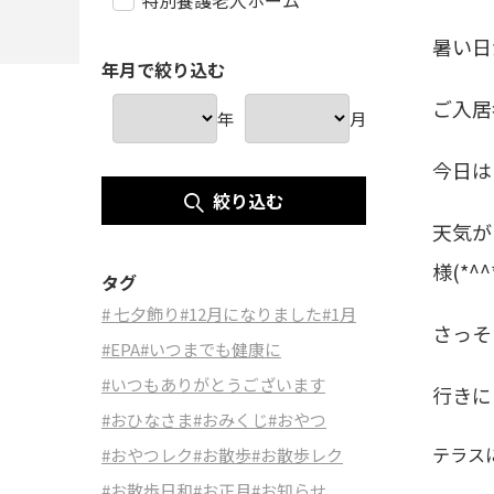
特別養護老人ホーム
暑い日
年月で絞り込む
ご入居
年
月
今日は
絞り込む
天気が
様(*^^
タグ
# 七夕飾り
#12月になりました
#1月
さっそ
#EPA
#いつまでも健康に
#いつもありがとうございます
行きに
#おひなさま
#おみくじ
#おやつ
テラス
#おやつレク
#お散歩
#お散歩レク
#お散歩日和
#お正月
#お知らせ