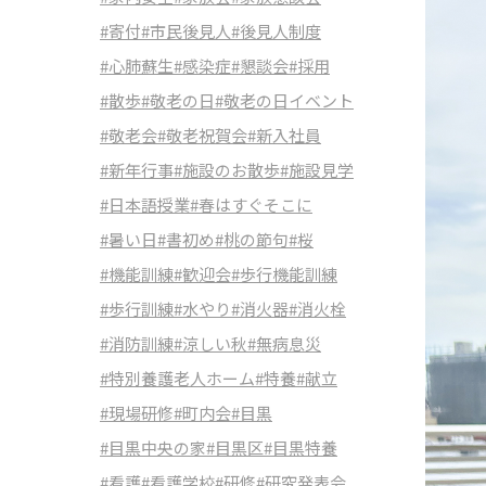
#寄付
#市民後見人
#後見人制度
#心肺蘇生
#感染症
#懇談会
#採用
#散歩
#敬老の日
#敬老の日イベント
#敬老会
#敬老祝賀会
#新入社員
#新年行事
#施設のお散歩
#施設見学
#日本語授業
#春はすぐそこに
#暑い日
#書初め
#桃の節句
#桜
#機能訓練
#歓迎会
#歩行機能訓練
#歩行訓練
#水やり
#消火器
#消火栓
#消防訓練
#涼しい秋
#無病息災
#特別養護老人ホーム
#特養
#献立
#現場研修
#町内会
#目黒
#目黒中央の家
#目黒区
#目黒特養
#看護
#看護学校
#研修
#研究発表会