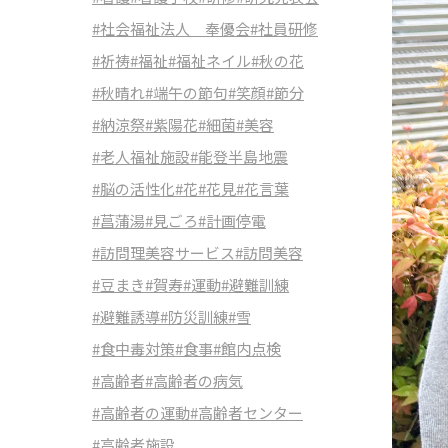
#社会福祉法人 奉優会
#社員研修
#祈祷
#福祉
#福祉ネイル
#秋の花
#秋晴れ
#端午の節句
#笑顔
#節分
#納涼祭
#紫陽花
#細菌
#美容
#老人福祉施設
#能登半島地震
#脳の活性化
#花
#花見
#花言葉
#菖蒲湯
#見ごろ
#計画停電
#訪問理美容サービス
#訪問美容
#豆まき
#賀寿
#運動
#避難訓練
#避難誘導
#防災訓練
#雪
#食中毒対策
#食事
#館内点検
#高齢者
#高齢者の病気
#高齢者の運動
#高齢者センター
#高齢者施設