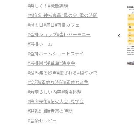
#楽しく！
#機能訓練
#機能訓練指導員
#歌の会
#歌の時間
#母の日
#毎日
#沓掛カフェ
#沓掛ショップ
#沓掛ハーモニー
#沓掛ホーム
#沓掛ホームショートステイ
#沓掛嵐
#浅草草
#演奏会
#澄み渡る歌声
#癒される
#穏やかで
#笑顔
#素敵な時間
#素敵な音色
#素晴らしい内容
#職場体験
#臨床美術
#花火大会
#見学会
#避難訓練
#音楽の時間
#音楽セラピー