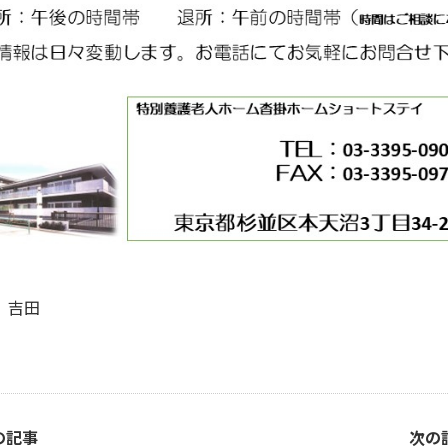
 吉田
の記事
次の