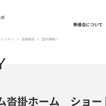
本部
奉優会について
ートステイ
活動報告
空床情報☆
Y
ム沓掛ホーム ショー