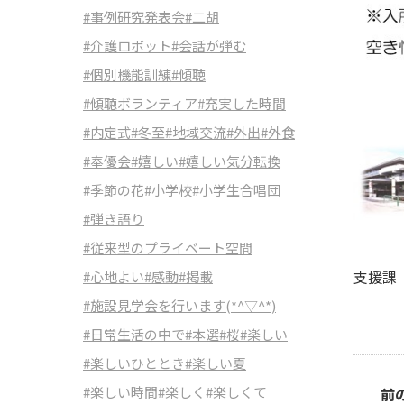
#事例研究発表会
#二胡
#介護ロボット
#会話が弾む
#個別機能訓練
#傾聴
#傾聴ボランティア
#充実した時間
#内定式
#冬至
#地域交流
#外出
#外食
#奉優会
#嬉しい
#嬉しい気分転換
#季節の花
#小学校
#小学生合唱団
#弾き語り
#従来型のプライベート空間
支援課
#心地よい
#感動
#掲載
#施設見学会を行います(*^▽^*)
#日常生活の中で
#本選
#桜
#楽しい
#楽しいひととき
#楽しい夏
#楽しい時間
#楽しく
#楽しくて
前