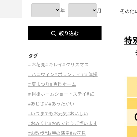
年
月
その他
絞り込む
タグ
# お花見
# キレイ
# クリスマス
# ハロウィン
# ボランティア
# 体操
# 夏まつり
# 沓掛ホーム
# 沓掛ホームショートステイ
# 虹
#あじさい
#あったかい
#いつまでもお元気
#おいしい
#おみくじ
#おめでとうございます
#お散歩
#お琴の演奏
#お花見