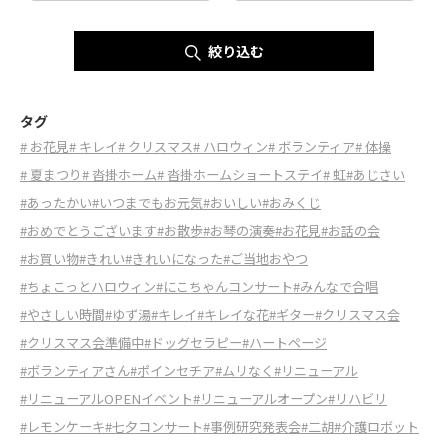
絞り込む
タグ
# お花見
# キレイ
# クリスマス
# ハロウィン
# ボランティア
# 体操
# 夏まつり
# 沓掛ホーム
# 沓掛ホームショートステイ
# 虹
#あじさい
#あったかい
#いつまでもお元気
#おいしい
#おみくじ
#おめでとうございます
#お散歩
#お琴の演奏
#お花見
#お話の会
#お買い物
#きれい
#きれいになった
#ご当地おやつ
#ちょこっとハロウィン
#にこちゃんコンサート
#みんなで合唱
#やさしい時間
#ゆず湯
#キレイ
#キレイな花
#ギター
#クリスマス会
#クリスマス会準備中
#ドッグセラピー
#ハートページ
#ボランティアさん
#ポインセチア
#ムリなく
#リニューアル
#リニューアルOPENイベント
#リニューアルオープン
#リハビリ
#レモンケーキ
#七夕コンサート
#事例研究発表会
#二胡
#介護ロボット