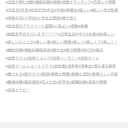
#会話が弾む
#個別機能訓練
#傾聴
#傾聴ボランティア
#充実した時間
#内定式
#冬至
#地域交流
#外出
#外食
#奉優会
#嬉しい
#嬉しい気分転換
#季節の花
#小学校
#小学生合唱団
#弾き語り
#従来型のプライベート空間
#心地よい
#感動
#掲載
#施設見学会を行います(*^▽^*)
#日常生活の中で
#本選
#桜
#楽しい
#楽しいひととき
#楽しい夏
#楽しい時間
#楽しく
#楽しくて
#楽しく！
#機能訓練
#機能訓練指導員
#歌の会
#歌の時間
#母の日
#毎日
#沓掛カフェ
#沓掛ショップ
#沓掛ハーモニー
#沓掛ホーム
#沓掛ホームショートステイ
#沓掛嵐
#浅草草
#演奏会
#澄み渡る歌声
#癒される
#穏やかで
#笑顔
#素敵な時間
#素敵な音色
#素晴らしい内容
#職場体験
#臨床美術
#花火大会
#見学会
#避難訓練
#音楽の時間
#音楽セラピー