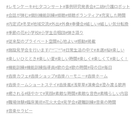
#レモンケーキ
#七夕コンサート
#事例研究発表会
#二胡
#介護ロボット
#会話が弾む
#個別機能訓練
#傾聴
#傾聴ボランティア
#充実した時間
#内定式
#冬至
#地域交流
#外出
#外食
#奉優会
#嬉しい
#嬉しい気分転換
#季節の花
#小学校
#小学生合唱団
#弾き語り
#従来型のプライベート空間
#心地よい
#感動
#掲載
#施設見学会を行います(*^▽^*)
#日常生活の中で
#本選
#桜
#楽しい
#楽しいひととき
#楽しい夏
#楽しい時間
#楽しく
#楽しくて
#楽しく！
#機能訓練
#機能訓練指導員
#歌の会
#歌の時間
#母の日
#毎日
#沓掛カフェ
#沓掛ショップ
#沓掛ハーモニー
#沓掛ホーム
#沓掛ホームショートステイ
#沓掛嵐
#浅草草
#演奏会
#澄み渡る歌声
#癒される
#穏やかで
#笑顔
#素敵な時間
#素敵な音色
#素晴らしい内容
#職場体験
#臨床美術
#花火大会
#見学会
#避難訓練
#音楽の時間
#音楽セラピー