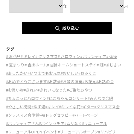
年
月
絞り込む
タグ
# お花見
# キレイ
# クリスマス
# ハロウィン
# ボランティア
# 体操
# 夏まつり
# 沓掛ホーム
# 沓掛ホームショートステイ
# 虹
#あじさい
#あったかい
#いつまでもお元気
#おいしい
#おみくじ
#おめでとうございます
#お散歩
#お琴の演奏
#お花見
#お話の会
#お買い物
#きれい
#きれいになった
#ご当地おやつ
#ちょこっとハロウィン
#にこちゃんコンサート
#みんなで合唱
#やさしい時間
#ゆず湯
#キレイ
#キレイな花
#ギター
#クリスマス会
#クリスマス会準備中
#ドッグセラピー
#ハートページ
#ボランティアさん
#ポインセチア
#ムリなく
#リニューアル
#リニューアルOPENイベント
#リニューアルオープン
#リハビリ