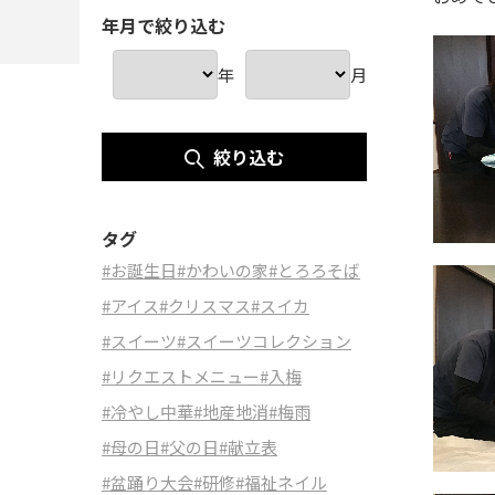
年月で絞り込む
年
月
絞り込む
タグ
#お誕生日
#かわいの家
#とろろそば
#アイス
#クリスマス
#スイカ
#スイーツ
#スイーツコレクション
#リクエストメニュー
#入梅
#冷やし中華
#地産地消
#梅雨
#母の日
#父の日
#献立表
#盆踊り大会
#研修
#福祉ネイル