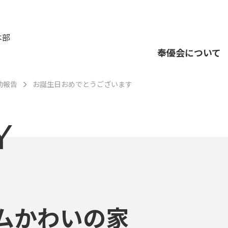
本部
奉優会について
動報告
お誕生日おめでとうございます
Y
ムかわいの家