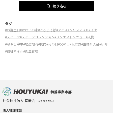
絞り込む
タグ
#お誕生日
#かわいの家
#とろろそば
#アイス
#クリスマス
#スイカ
#スイーツ
#スイーツコレクション
#リクエストメニュー
#入梅
#冷やし中華
#地産地消
#梅雨
#母の日
#父の日
#献立表
#盆踊り大会
#研修
#福祉ネイル
#衛生管理
特養事業本部
社会福祉法人 奉優会
（ほうゆうかい）
法人管理本部