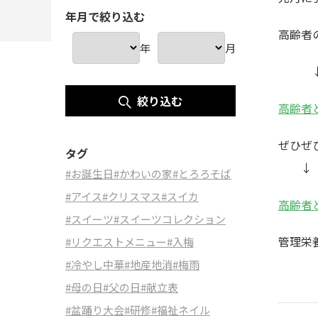
年月で絞り込む
高齢者
年
月
↓ 
絞り込む
高齢者
ぜひぜ
タグ
↓
#お誕生日
#かわいの家
#とろろそば
#アイス
#クリスマス
#スイカ
高齢者
#スイーツ
#スイーツコレクション
管理栄
#リクエストメニュー
#入梅
#冷やし中華
#地産地消
#梅雨
#母の日
#父の日
#献立表
#盆踊り大会
#研修
#福祉ネイル