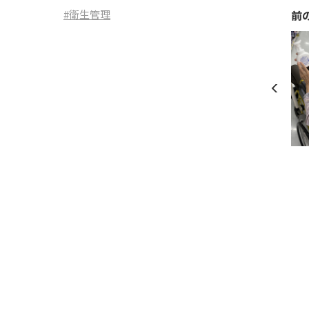
#衛生管理
前