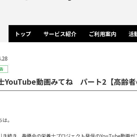
トップ
サービス紹介
ご利用案内
活
.28
告
士YouTube動画みてね パート2【高齢
ちは。
引き続き、奉優会の栄養士プロジェクト発信の
YouTube
動画が