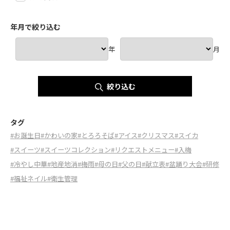
年月で絞り込む
年
月
絞り込む
タグ
#お誕生日
#かわいの家
#とろろそば
#アイス
#クリスマス
#スイカ
#スイーツ
#スイーツコレクション
#リクエストメニュー
#入梅
#冷やし中華
#地産地消
#梅雨
#母の日
#父の日
#献立表
#盆踊り大会
#研修
#福祉ネイル
#衛生管理