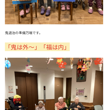
鬼退治の準備万端です。
「鬼は外～」「福は内」