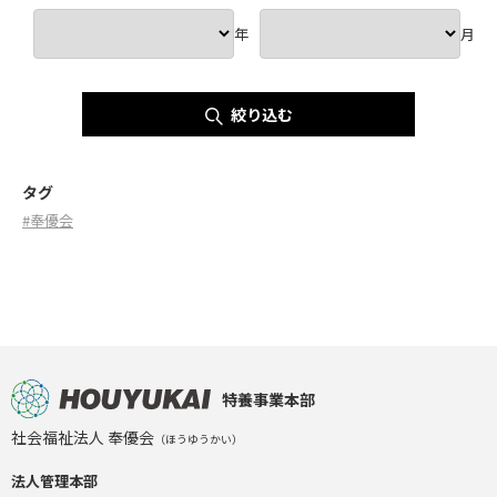
年
月
絞り込む
タグ
#奉優会
特養事業本部
社会福祉法人 奉優会
（ほうゆうかい）
法人管理本部