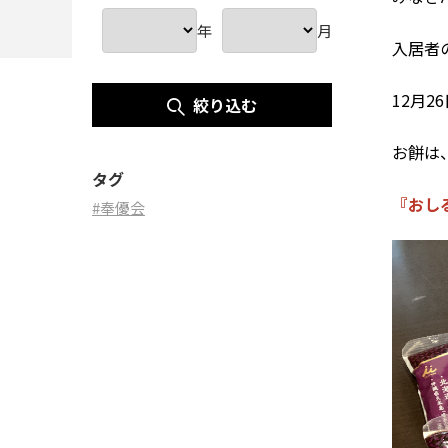
年
月
入居者
12月
絞り込む
お餅は
タグ
『おし
#奉優会