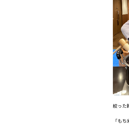
絞った
「もち