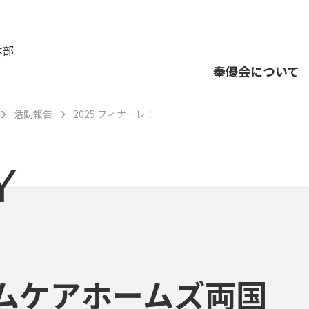
本部
奉優会について
活動報告
2025 フィナーレ！
Y
ムケアホームズ両国