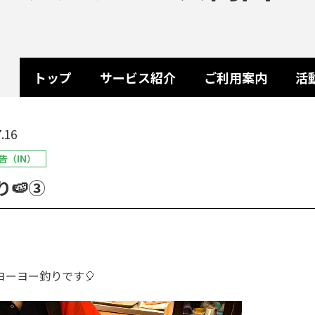
トップ
サービス紹介
ご利用案内
活
.16
告（IN）
り🍉③
ヨーヨー釣りです🎈