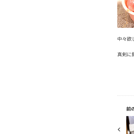
中々欲
真剣に
前