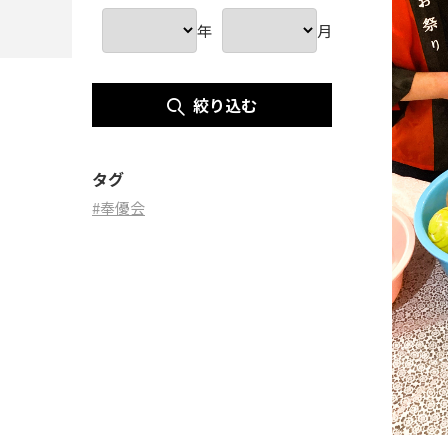
年
月
絞り込む
タグ
#奉優会