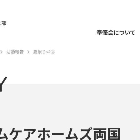
本部
奉優会について
活動報告
夏祭り🍉③
Y
ムケアホームズ両国