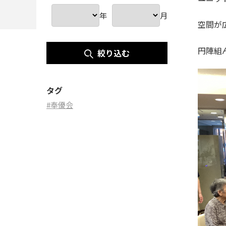
年
月
空間が
円陣組
絞り込む
タグ
#奉優会