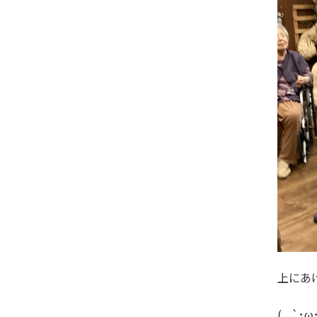
上にあ
( ,,