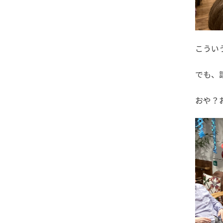
こうい
でも、
おや？