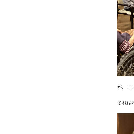
が、こ
それは