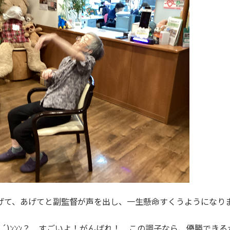
げて、あげてと副監督が声を出し、一生懸命すくうようになり
`･ω･´)ﾝﾝﾝ？ すごいよ！がんばれ！ この調子なら、優勝でき