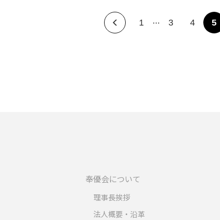
…
1
3
4
5
奉優会について
理事長挨拶
法人概要・沿革