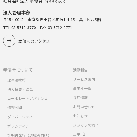
社会福祉法人 奉優会
（ほうゆうかい）
法人管理本部
〒154-0012 東京都世田谷区駒沢1-4-15 真井ビル5階
TEL 03-5712-3770 FAX 03-5712-3771
本部へのアクセス
奉優会について
活動報告
サービス案内
理事長挨拶
事業所一覧
法人概要・沿革
採用情報
コーポレートガバナンス
お問い合わせ
情報公開
お知らせ
ダイバーシティ
スタッフの様子
ボランティア
土地活用
証明書発行（退職者向け）