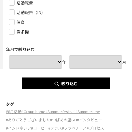
活動報告
活動報告（IN）
保育
看多機
年月で絞り込む
年
月
絞り込む
タグ
#8月活動
#Group home
#Summerfestival
#Summertime
#ありがとうございました
#つばめの里GH
#インタビュー
#インドネシア
#コーヒー
#テラス
#フラペチーノ
#プロセス