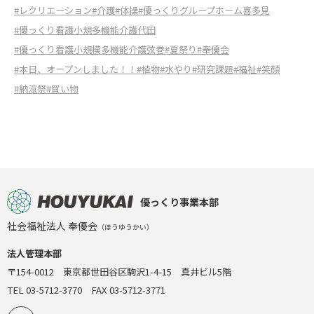
#レクリエーション
#介護
#体操
#優っくりグループホーム喜多見
#優っくり看護小規多機能介護代田
#優っくり看護小規模多機能介護弦巻
#夏祭り
#奉優会
#本日、オープンしました！！
#植物
#水やり
#研究課題
#福祉
#笑顔
#納涼祭
#買い物
優っくり事業本部
社会福祉法人 奉優会
（ほうゆうかい）
法人管理本部
〒154-0012 東京都世田谷区駒沢1-4-15 真井ビル5階
TEL 03-5712-3770 FAX 03-5712-3771